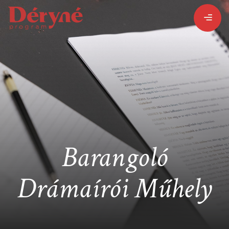
BEJELENTKEZEM
REGISZTRÁLOK
PROGRAMISMERTETŐ
Barangoló
PROGRAMOK
Drámaírói Műhely
LÁZÁR ERVIN
HATÁRTALAN