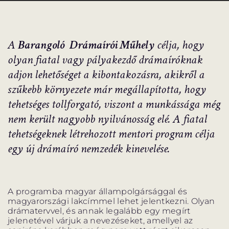
PROGRAM
PROGRAM
ALPROGRAMOK
A
Barangoló
Drámaírói Műhely
célja, hogy
olyan fiatal vagy pályakezdő drámaíróknak
adjon lehetőséget a kibontakozásra, akikről a
szűkebb környezete már megállapította, hogy
ORSZÁGJÁRÁS
VÁNDORSZÍNHÁZ
tehetséges tollforgató, viszont a munkássága még
nem került nagyobb nyilvánosság elé. A fiatal
tehetségeknek létrehozott mentori program célja
egy új drámaíró nemzedék kinevelése.
KULTUP
VITÉZ LÁSZLÓ
A programba magyar állampolgársággal és
magyarországi lakcímmel lehet jelentkezni. Olyan
drámatervvel, és annak legalább egy megírt
jelenetével várjuk a nevezéseket, amellyel az