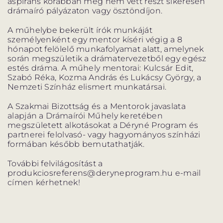
aspiráns korábban még nem vett részt sikeresen
BARANGOLÓ
NE BÁNTS VILÁG
drámaíró pályázaton vagy ösztöndíjon.
A műhelybe bekerült írók munkáját
személyenként egy mentor kíséri végig a 8
hónapot felölelő munkafolyamat alatt, amelynek
során megszületik a drámatervezetből egy egész
estés dráma. A műhely mentorai: Kulcsár Edit,
DÉRYNÉ TÁRSULAT
Szabó Réka, Kozma András és Lukácsy György, a
Nemzeti Színház elismert munkatársai.
PROJEKTEK
A Szakmai Bizottság és a Mentorok javaslata
alapján a Drámaírói Műhely keretében
megszületett alkotásokat a Déryné Program és
partnerei felolvasó- vagy hagyományos színházi
formában később bemutathatják.
DRÁMA E-LEARNING
SZÍNHÁZ
További felvilágosítást a
MINDENKINEK
produkciosreferens@deryneprogram.hu e-mail
WEBSHOP
címen kérhetnek!
KÖZREMŰKÖDŐK:
STÁB
SZAKMAI BIZOTTSÁG