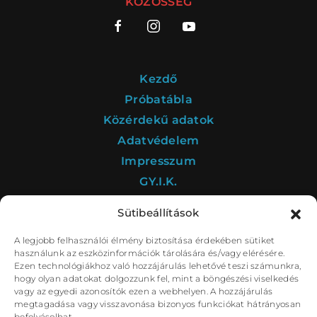
KÖZÖSSÉG
Kezdő
Próbatábla
Közérdekű adatok
Adatvédelem
Impresszum
GY.I.K.
Sütibeállítások
A legjobb felhasználói élmény biztosítása érdekében sütiket
A Déryné Program kultúrstratégiai intézménye a
használunk az eszközinformációk tárolására és/vagy elérésére.
Nemzeti Színház.
Ezen technológiákhoz való hozzájárulás lehetővé teszi számunkra,
hogy olyan adatokat dolgozzunk fel, mint a böngészési viselkedés
vagy az egyedi azonosítók ezen a webhelyen. A hozzájárulás
megtagadása vagy visszavonása bizonyos funkciókat hátrányosan
befolyásolhat.