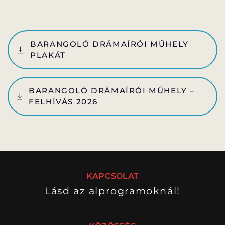
MENTOROK
BARANGOLÓ DRÁMAÍRÓI MŰHELY
GYAKORI KÉRDÉSEK
PLAKÁT
BARANGOLÓ DRÁMAÍRÓI MŰHELY –
ELŐADÁSOK
FELHÍVÁS 2026
ELŐADÁSOK LISTÁJA
NAPTÁR
VIDEÓGALÉRIA
JEGYVÁSÁRLÁS
KAPCSOLAT
HÍREK
Lásd az alprogramoknál!