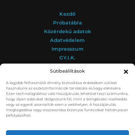
BARANGOLÓ
NE BÁNTS VILÁG
Kezdő
Próbatábla
Közérdekű adatok
Adatvédelem
DÉRYNÉ TÁRSULAT
Impresszum
PROJEKTEK
GY.I.K.
Sütibeállítások
A legjobb felhasználói élmény biztosítása érdekében sütiket
A Déryné Program kultúrstratégiai intézménye a
használunk az eszközinformációk tárolására és/vagy elérésére.
Nemzeti Színház.
DRÁMA E-LEARNING
SZÍNHÁZ
Ezen technológiákhoz való hozzájárulás lehetővé teszi számunkra,
hogy olyan adatokat dolgozzunk fel, mint a böngészési viselkedés
MINDENKINEK
vagy az egyedi azonosítók ezen a webhelyen. A hozzájárulás
WEBSHOP
megtagadása vagy visszavonása bizonyos funkciókat hátrányosan
befolyásolhat.
KÖZREMŰKÖDŐK:
STÁB
SZAKMAI BIZOTTSÁG