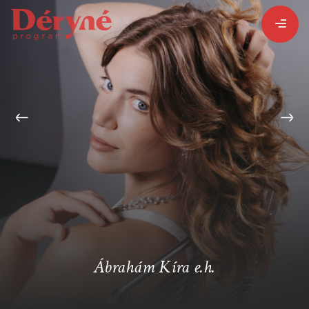
BEJELENTKEZEM
REGISZTRÁLOK
PROGRAMISMERTETŐ
PROGRAMOK
Ábrahám Kíra e.h.
LÁZÁR ERVIN
HATÁRTALAN