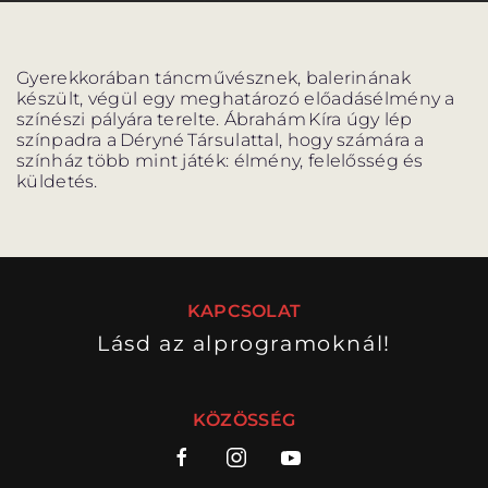
PROGRAM
PROGRAM
ALPROGRAMOK
Gyerekkorában táncművésznek, balerinának
készült, végül egy meghatározó előadásélmény a
színészi pályára terelte. Ábrahám Kíra úgy lép
színpadra a Déryné Társulattal, hogy számára a
színház több mint játék: élmény, felelősség és
küldetés.
ORSZÁGJÁRÁS
VÁNDORSZÍNHÁZ
KAPCSOLAT
Lásd az alprogramoknál!
KULTUP
VITÉZ LÁSZLÓ
KÖZÖSSÉG