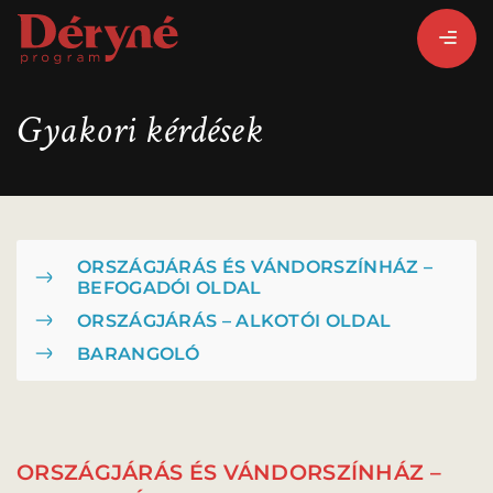
Gyakori kérdések
BEJELENTKEZEM
REGISZTRÁLOK
ORSZÁGJÁRÁS ÉS VÁNDORSZÍNHÁZ –
BEFOGADÓI OLDAL
PROGRAMISMERTETŐ
ORSZÁGJÁRÁS – ALKOTÓI OLDAL
PROGRAMOK
BARANGOLÓ
ORSZÁGJÁRÁS ÉS VÁNDORSZÍNHÁZ –
LÁZÁR ERVIN
HATÁRTALAN