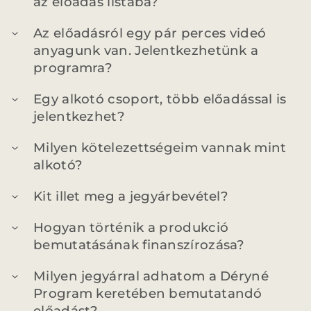
az előadás listába?
Az előadásról egy pár perces videó
MENTOROK
anyagunk van. Jelentkezhetünk a
programra?
GYAKORI KÉRDÉSEK
Egy alkotó csoport, több előadással is
jelentkezhet?
ELŐADÁSOK
Milyen kötelezettségeim vannak mint
alkotó?
ELŐADÁSOK LISTÁJA
NAPTÁR
Kit illet meg a jegyárbevétel?
VIDEÓGALÉRIA
JEGYVÁSÁRLÁS
Hogyan történik a produkció
bemutatásának finanszírozása?
HÍREK
Milyen jegyárral adhatom a Déryné
Program keretében bemutatandó
előadást?