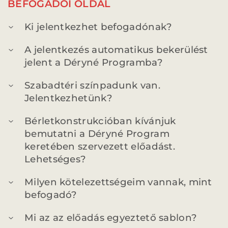
BEFOGADÓI OLDAL
PROGRAM
PROGRAM
Ki jelentkezhet befogadónak?
ALPROGRAMOK
A jelentkezés automatikus bekerülést
jelent a Déryné Programba?
Szabadtéri színpadunk van.
ORSZÁGJÁRÁS
VÁNDORSZÍNHÁZ
Jelentkezhetünk?
Bérletkonstrukcióban kívánjuk
bemutatni a Déryné Program
keretében szervezett előadást.
Lehetséges?
KULTUP
VITÉZ LÁSZLÓ
Milyen kötelezettségeim vannak, mint
befogadó?
Mi az az előadás egyeztető sablon?