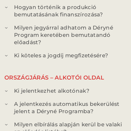
BARANGOLÓ
NE BÁNTS VILÁG
Hogyan történik a produkció
bemutatásának finanszírozása?
Milyen jegyárral adhatom a Déryné
Program keretében bemutatandó
előadást?
DÉRYNÉ TÁRSULAT
PROJEKTEK
Ki köteles a jogdíj megfizetésére?
ORSZÁGJÁRÁS – ALKOTÓI OLDAL
Ki jelentkezhet alkotónak?
DRÁMA E-LEARNING
SZÍNHÁZ
MINDENKINEK
WEBSHOP
A jelentkezés automatikus bekerülést
jelent a Déryné Programba?
KÖZREMŰKÖDŐK:
Milyen elbírálás alapján kerül be valaki
STÁB
SZAKMAI BIZOTTSÁG