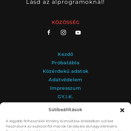
Lásd az alprogramoknál!
KÖZÖSSÉG
Kezdő
Próbatábla
Közérdekű adatok
Adatvédelem
Impresszum
GY.I.K.
Sütibeállítások
A legjobb felhasználói élmény biztosítása érdekében sütiket
A Déryné Program kultúrstratégiai intézménye a
használunk az eszközinformációk tárolására és/vagy elérésére.