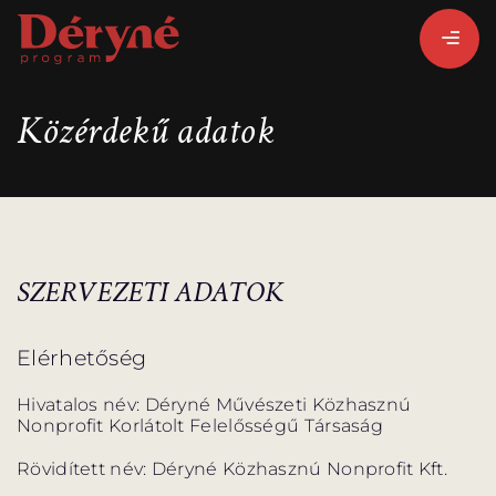
Közérdekű adatok
BEJELENTKEZEM
REGISZTRÁLOK
SZERVEZETI ADATOK
PROGRAMISMERTETŐ
PROGRAMOK
Elérhetőség
Hivatalos név: Déryné Művészeti Közhasznú
Nonprofit Korlátolt Felelősségű Társaság
Rövidített név: Déryné Közhasznú Nonprofit Kft.
LÁZÁR ERVIN
HATÁRTALAN