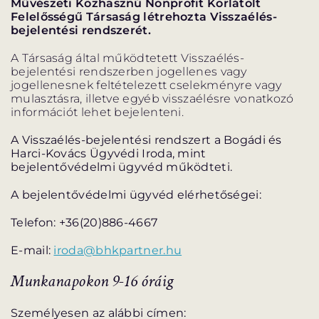
Művészeti Közhasznú Nonprofit Korlátolt
Felelősségű Társaság létrehozta Visszaélés-
bejelentési rendszerét.
MENTOROK
A Társaság által működtetett Visszaélés-
bejelentési rendszerben jogellenes vagy
GYAKORI KÉRDÉSEK
jogellenesnek feltételezett cselekményre vagy
mulasztásra, illetve egyéb visszaélésre vonatkozó
információt lehet bejelenteni.
ELŐADÁSOK
A Visszaélés-bejelentési rendszert a Bogádi és
Harci-Kovács Ügyvédi Iroda, mint
bejelentővédelmi ügyvéd működteti.
ELŐADÁSOK LISTÁJA
NAPTÁR
A bejelentővédelmi ügyvéd elérhetőségei:
VIDEÓGALÉRIA
JEGYVÁSÁRLÁS
Telefon: +36(20)886-4667
E-mail:
iroda@bhkpartner.hu
HÍREK
Munkanapokon 9-16 óráig
Személyesen az alábbi címen: