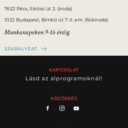
7622 Pécs, Siklósi út 2. (iroda)
1022 Budapest, Bimbó út 7. II. em. (fiókiroda)
Munkanapokon 9-16 óráig
SZABÁLYZAT
KAPCSOLAT
Lásd az alprogramoknál!
KÖZÖSSÉG