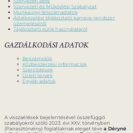
Szervezeti ábra
BARANGOLÓ
NE BÁNTS VILÁG
Szervezeti és Működési Szabályzat
Munkaügyi létszámadatok
Adatkezelési tájékoztató kamera-rendszer
üzemeléséről
Tájékoztató sütik használatáról
DÉRYNÉ TÁRSULAT
GAZDÁLKODÁSI ADATOK
PROJEKTEK
Beszámolók
Közbeszerzési informaciok
Szerződések
Üzleti tervek
Egyéb adatok
DRÁMA E-LEARNING
SZÍNHÁZ
MINDENKINEK
WEBSHOP
KÖZREMŰKÖDŐK:
A visszaélések bejelentésével összefüggő
szabályokról szóló 2023. évi XXV. törvényben
(Panasztörvény) foglaltaknak eleget téve
a Déryné
STÁB
SZAKMAI BIZOTTSÁG