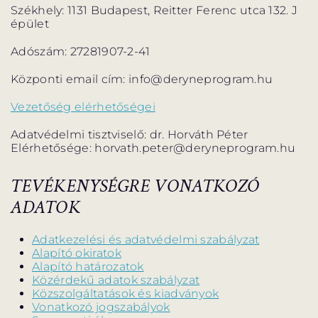
PROGRAM
PROGRAM
Székhely: 1131 Budapest, Reitter Ferenc utca 132. J
épület
ALPROGRAMOK
Adószám: 27281907-2-41
Központi email cím: info@deryneprogram.hu
Vezetőség elérhetőségei
ORSZÁGJÁRÁS
VÁNDORSZÍNHÁZ
Adatvédelmi tisztviselő: dr. Horváth Péter
Elérhetősége: horvath.peter@deryneprogram.hu
TEVÉKENYSÉGRE VONATKOZÓ
ADATOK
KULTUP
VITÉZ LÁSZLÓ
Adatkezelési és adatvédelmi szabályzat
Alapító okiratok
Alapító határozatok
Közérdekű adatok szabályzat
Közszolgáltatások és kiadványok
Vonatkozó jogszabályok