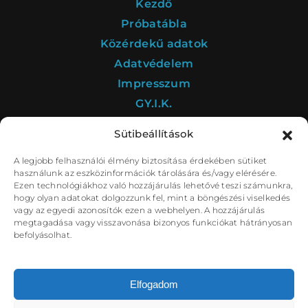
Kezdő
Próbatábla
Közérdekű adatok
Adatvédelem
Impresszum
GY.I.K.
Sütibeállítások
A legjobb felhasználói élmény biztosítása érdekében sütiket
A Déryné Program kultúrstratégiai intézménye a
használunk az eszközinformációk tárolására és/vagy elérésére.
Nemzeti Színház.
Ezen technológiákhoz való hozzájárulás lehetővé teszi számunkra,
hogy olyan adatokat dolgozzunk fel, mint a böngészési viselkedés
vagy az egyedi azonosítók ezen a webhelyen. A hozzájárulás
megtagadása vagy visszavonása bizonyos funkciókat hátrányosan
befolyásolhat.
Elfogadom