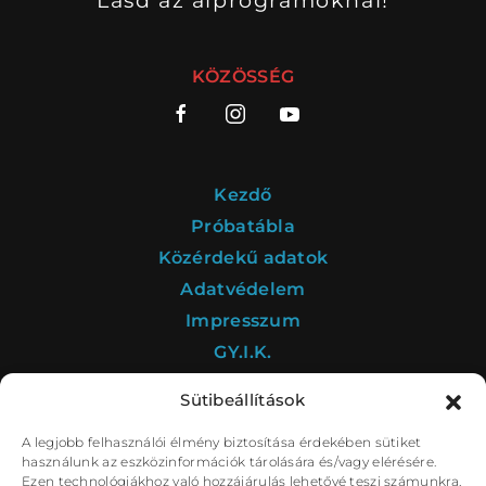
Lásd az alprogramoknál!
BARANGOLÓ
NE BÁNTS VILÁG
KÖZÖSSÉG
DÉRYNÉ TÁRSULAT
PROJEKTEK
Kezdő
Próbatábla
Közérdekű adatok
Adatvédelem
Impresszum
DRÁMA E-LEARNING
SZÍNHÁZ
GY.I.K.
MINDENKINEK
WEBSHOP
Sütibeállítások
KÖZREMŰKÖDŐK:
A legjobb felhasználói élmény biztosítása érdekében sütiket
A Déryné Program kultúrstratégiai intézménye a
használunk az eszközinformációk tárolására és/vagy elérésére.
STÁB
SZAKMAI BIZOTTSÁG
Nemzeti Színház.
Ezen technológiákhoz való hozzájárulás lehetővé teszi számunkra,