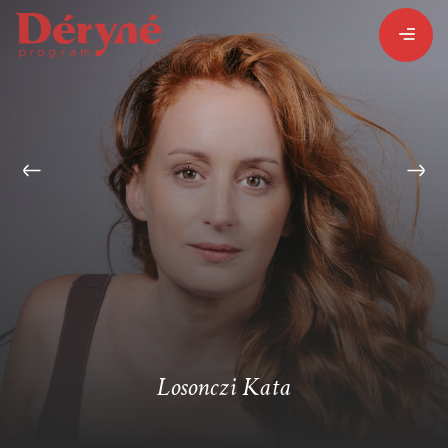
BEJELENTKEZEM
REGISZTRÁLOK
PROGRAMISMERTETŐ
PROGRAMOK
Losonczi Kata
LÁZÁR ERVIN
HATÁRTALAN