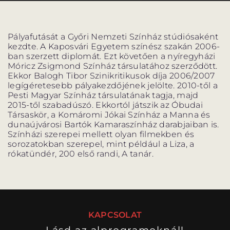
PROGRAM
PROGRAM
ALPROGRAMOK
Pályafutását a Győri Nemzeti Színház stúdiósaként
kezdte. A Kaposvári Egyetem színész szakán 2006-
ban szerzett diplomát. Ezt követően a nyíregyházi
Móricz Zsigmond Színház társulatához szerződött.
Ekkor Balogh Tibor Szinikritikusok díja 2006/2007
legígéretesebb pályakezdőjének jelölte. 2010-től a
Pesti Magyar Színház társulatának tagja, majd
ORSZÁGJÁRÁS
VÁNDORSZÍNHÁZ
2015-től szabadúszó. Ekkortól játszik az Óbudai
Társaskör, a Komáromi Jókai Színház a Manna és
dunaújvárosi Bartók Kamaraszínház darabjaiban is.
Színházi szerepei mellett olyan filmekben és
sorozatokban szerepel, mint például a Liza, a
rókatündér, 200 első randi, A tanár.
KULTUP
VITÉZ LÁSZLÓ
KAPCSOLAT