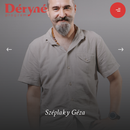
BEJELENTKEZEM
REGISZTRÁLOK
PROGRAMISMERTETŐ
PROGRAMOK
Széplaky Géza
LÁZÁR ERVIN
HATÁRTALAN