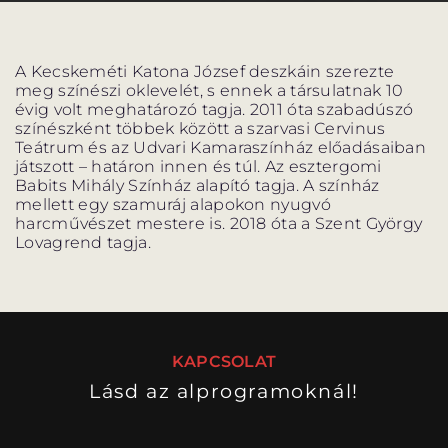
PROGRAM
PROGRAM
ALPROGRAMOK
A Kecskeméti Katona József deszkáin szerezte
meg színészi oklevelét, s ennek a társulatnak 10
évig volt meghatározó tagja. 2011 óta szabadúszó
színészként többek között a szarvasi Cervinus
Teátrum és az Udvari Kamaraszínház előadásaiban
játszott – határon innen és túl. Az esztergomi
Babits Mihály Színház alapító tagja. A színház
ORSZÁGJÁRÁS
VÁNDORSZÍNHÁZ
mellett egy szamuráj alapokon nyugvó
harcművészet mestere is. 2018 óta a Szent György
Lovagrend tagja.
KULTUP
VITÉZ LÁSZLÓ
KAPCSOLAT
Lásd az alprogramoknál!