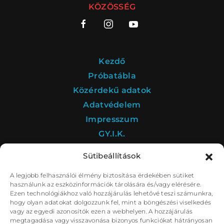
BARANGOLÓ
NE BÁNTS VILÁG
KÖZÖSSÉG
Kezdő
DÉRYNÉ TÁRSULAT
Próbatábla
PROJEKTEK
Közérdekű adatok
Adatvédelem
Impresszum
GY.I.K.
DRÁMA E-LEARNING
SZÍNHÁZ
Sütibeállítások
MINDENKINEK
WEBSHOP
A legjobb felhasználói élmény biztosítása érdekében sütiket
A Déryné Program kultúrstratégiai intézménye a
használunk az eszközinformációk tárolására és/vagy elérésére.
Nemzeti Színház.
Ezen technológiákhoz való hozzájárulás lehetővé teszi számunkra,
KÖZREMŰKÖDŐK:
hogy olyan adatokat dolgozzunk fel, mint a böngészési viselkedés
vagy az egyedi azonosítók ezen a webhelyen. A hozzájárulás
STÁB
SZAKMAI BIZOTTSÁG
megtagadása vagy visszavonása bizonyos funkciókat hátrányosan