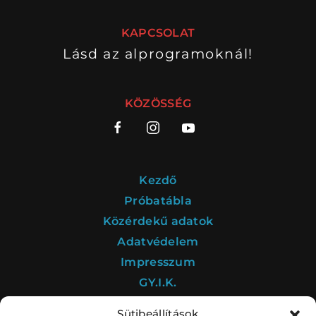
BARANGOLÓ
NE BÁNTS VILÁG
KAPCSOLAT
Lásd az alprogramoknál!
DÉRYNÉ TÁRSULAT
KÖZÖSSÉG
PROJEKTEK
Kezdő
Próbatábla
DRÁMA E-LEARNING
SZÍNHÁZ
Közérdekű adatok
MINDENKINEK
Adatvédelem
WEBSHOP
Impresszum
KÖZREMŰKÖDŐK:
GY.I.K.
STÁB
SZAKMAI BIZOTTSÁG
Sütibeállítások