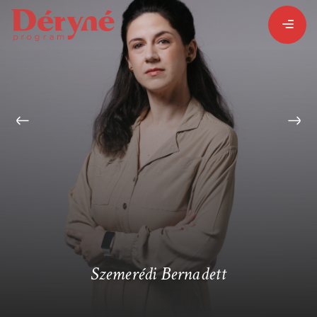
BEJELENTKEZEM
REGISZTRÁLOK
PROGRAMISMERTETŐ
PROGRAMOK
Szemerédi Bernadett
LÁZÁR ERVIN
HATÁRTALAN