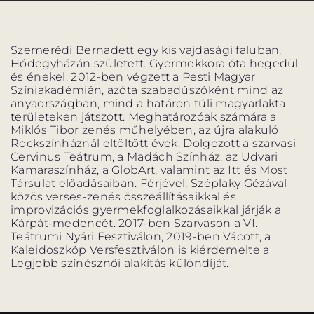
PROGRAM
PROGRAM
ALPROGRAMOK
Szemerédi Bernadett egy kis vajdasági faluban,
Hódegyházán született. Gyermekkora óta hegedül
és énekel. 2012-ben végzett a Pesti Magyar
Színiakadémián, azóta szabadúszóként mind az
anyaországban, mind a határon túli magyarlakta
területeken játszott. Meghatározóak számára a
Miklós Tibor zenés műhelyében, az újra alakuló
ORSZÁGJÁRÁS
VÁNDORSZÍNHÁZ
Rockszínháznál eltöltött évek. Dolgozott a szarvasi
Cervinus Teátrum, a Madách Színház, az Udvari
Kamaraszínház, a GlobArt, valamint az Itt és Most
Társulat előadásaiban. Férjével, Széplaky Gézával
közös verses-zenés összeállításaikkal és
improvizációs gyermekfoglalkozásaikkal járják a
Kárpát-medencét. 2017-ben Szarvason a VI.
KULTUP
VITÉZ LÁSZLÓ
Teátrumi Nyári Fesztiválon, 2019-ben Vácott, a
Kaleidoszkóp Versfesztiválon is kiérdemelte a
Legjobb színésznői alakítás különdíját.