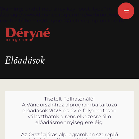
Warning
: Undefined array key "post_type" in
/storage/www/deryneprogram.hu/webroot/wp-
content/themes/deryne-2/archive.php
on line
14
BEJELENTKEZEM
Előadások
REGISZTRÁLOK
Tisztelt Felhasználó!
A Vándorszínház alprogramba tartozó
előadások 2025-ös évre folyamatosan
választhatók a rendelkezésre álló
előadásmennyiség erejéig.
Az Országjárás alprogramban szereplő