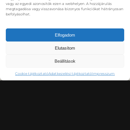
DÉRYNÉ TÁRSULAT
vagy az egyedi azonosítók ezen a webhelyen. A hozzájárulás
megtagadása vagy visszavonása bizonyos funkciókat hátrányosan
PROJEKTEK
befolyásolhat.
Elfogadom
Elutasítom
DRÁMA E-LEARNING
SZÍNHÁZ
MINDENKINEK
WEBSHOP
Beállítások
KÖZREMŰKÖDŐK:
Cookie tájékoztató
Adatkezelési tájékoztató
Impresszum
STÁB
SZAKMAI BIZOTTSÁG
MENTOROK
KAPCSOLAT
GYAKORI KÉRDÉSEK
Lásd az alprogramoknál!