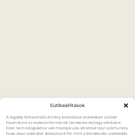
ORSZÁGJÁRÁS
VÁNDORSZÍNHÁZ
KULTUP
VITÉZ LÁSZLÓ
BARANGOLÓ
NE BÁNTS VILÁG
Sütibeállítások
A legjobb felhasználói élmény biztosítása érdekében sütiket
használunk az eszközinformációk tárolására és/vagy elérésére.
Ezen technológiákhoz való hozzájárulás lehetővé teszi számunkra,
hogy olyan adatokat dolgozzunk fel, mint a böngészési viselkedés