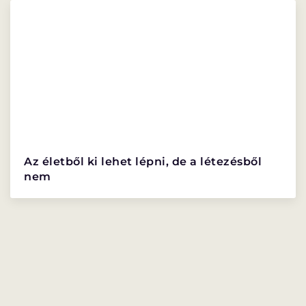
PROGRAMISMERTETŐ
PROGRAMOK
Az életből ki lehet lépni, de a létezésből
nem
LÁZÁR ERVIN
HATÁRTALAN
PROGRAM
PROGRAM
ALPROGRAMOK