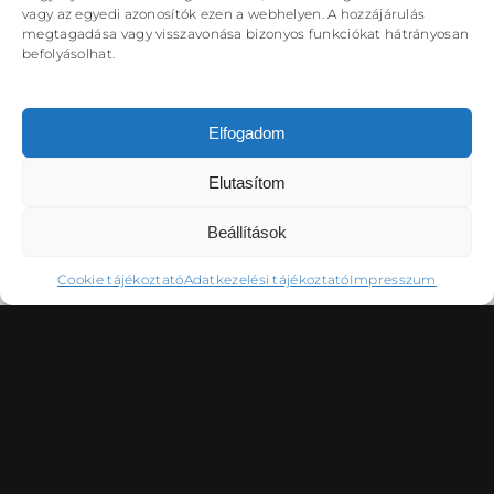
DÉRYNÉ TÁRSULAT
vagy az egyedi azonosítók ezen a webhelyen. A hozzájárulás
megtagadása vagy visszavonása bizonyos funkciókat hátrányosan
PROJEKTEK
befolyásolhat.
Elfogadom
Elutasítom
DRÁMA E-LEARNING
SZÍNHÁZ
MINDENKINEK
WEBSHOP
Beállítások
KÖZREMŰKÖDŐK:
Cookie tájékoztató
Adatkezelési tájékoztató
Impresszum
STÁB
SZAKMAI BIZOTTSÁG
MENTOROK
KAPCSOLAT
GYAKORI KÉRDÉSEK
Lásd az alprogramoknál!