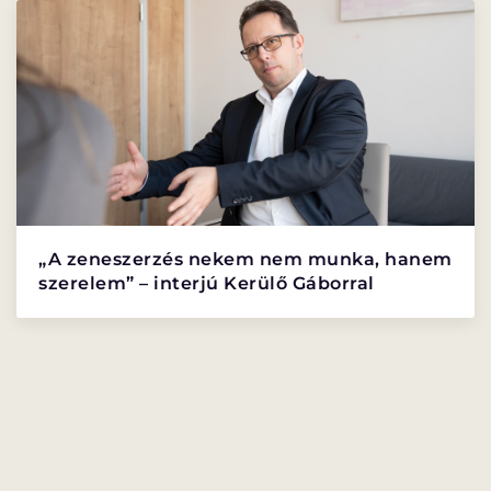
PROGRAMISMERTETŐ
PROGRAMOK
„A zeneszerzés nekem nem munka, hanem
szerelem” – interjú Kerülő Gáborral
LÁZÁR ERVIN
HATÁRTALAN
PROGRAM
PROGRAM
ALPROGRAMOK