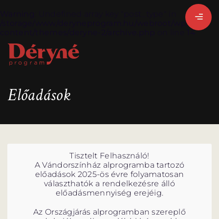
Warning
: Undefined array key "post_type" in
/storage/www/deryneprogram.hu/webroot/wp-
content/themes/deryne-2/archive.php
on line
14
BEJELENTKEZEM
Előadások
REGISZTRÁLOK
Tisztelt Felhasználó!
A Vándorszínház alprogramba tartozó
előadások 2025-ös évre folyamatosan
választhatók a rendelkezésre álló
előadásmennyiség erejéig.
Az Országjárás alprogramban szereplő