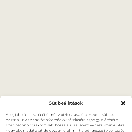
ORSZÁGJÁRÁS
VÁNDORSZÍNHÁZ
KULTUP
VITÉZ LÁSZLÓ
BARANGOLÓ
NE BÁNTS VILÁG
Sütibeállítások
A legjobb felhasználói élmény biztosítása érdekében sütiket
használunk az eszközinformációk tárolására és/vagy elérésére.
Ezen technológiákhoz való hozzájárulás lehetővé teszi számunkra,
hogy olyan adatokat dolgozzunk fel, mint a böngészési viselkedés