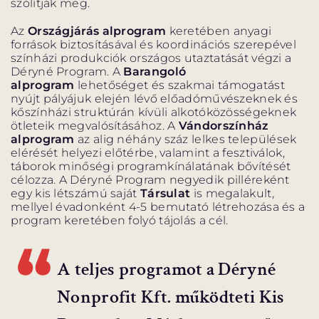
szólítják meg.
BARANGOLÓ
NE BÁNTS VILÁG
Az
Országjárás alprogram
keretében anyagi
források biztosításával és koordinációs szerepével
színházi produkciók országos utaztatását végzi a
Déryné Program. A
Barangoló
alprogram
lehetőséget és szakmai támogatást
nyújt pályájuk elején lévő előadóművészeknek és
DÉRYNÉ TÁRSULAT
kőszínházi struktúrán kívüli alkotóközösségeknek
ötleteik megvalósításához. A
Vándorszínház
PROJEKTEK
alprogram
az alig néhány száz lelkes települések
elérését helyezi előtérbe, valamint a fesztiválok,
táborok minőségi programkínálatának bővítését
célozza. A Déryné Program negyedik pilléreként
egy kis létszámú saját
Társulat
is megalakult,
mellyel évadonként 4-5 bemutató létrehozása és a
program keretében folyó tájolás a cél.
DRÁMA E-LEARNING
SZÍNHÁZ
MINDENKINEK
WEBSHOP
A teljes programot a Déryné
KÖZREMŰKÖDŐK:
Nonprofit Kft. működteti Kis
STÁB
SZAKMAI BIZOTTSÁG