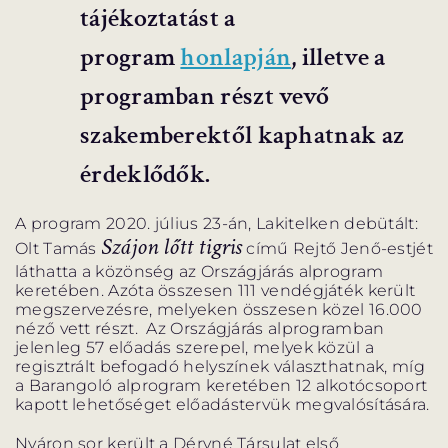
tájékoztatást a
program
honlapján
, illetve a
programban részt vevő
szakemberektől kaphatnak az
érdeklődők.
A program 2020. július 23-án, Lakitelken debütált:
Szájon lőtt tigris
Olt Tamás
című Rejtő Jenő-estjét
láthatta a közönség az Országjárás alprogram
keretében. Azóta összesen 111 vendégjáték került
megszervezésre, melyeken összesen közel 16.000
néző vett részt. Az Országjárás alprogramban
jelenleg 57 előadás szerepel, melyek közül a
regisztrált befogadó helyszínek választhatnak, míg
a Barangoló alprogram keretében 12 alkotócsoport
kapott lehetőséget előadástervük megvalósítására.
Nyáron sor került a Déryné Társulat első