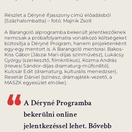
Részlet a Déryné ifjasszony című előadásból
(Százhalombatta) – fotó: Majnik Zsolt
A Barangoló alprogramba bekerült jelentkezőknek
nemcsak a próbafolyamatra vonatkozó költségeket
biztosítja a Déryné Program, hanem projektenként
egy-egy mentort is. A Barangoló mentorai: Bakos-
Kiss Gábor (Jászai Mari-díjas színművész), Lukácsy
György (szerkesztő, filmkritikus), Kozma András
(Hevesi Sándor-díjas dramaturg-műfordító),
Kulcsár Edit (dramaturg, kulturális menedzser),
Resetár Dániel (színész, drámajáték-vezető, a
MASZK egyesület elnöke).
A Déryné Programba
bekerülni online
jelentkezéssel lehet. Bővebb