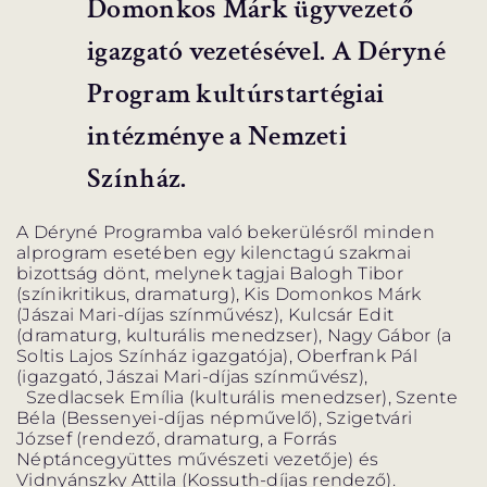
Domonkos Márk ügyvezető
igazgató vezetésével. A Déryné
MENTOROK
Program kultúrstartégiai
GYAKORI KÉRDÉSEK
intézménye a Nemzeti
Színház.
ELŐADÁSOK
A Déryné Programba való bekerülésről minden
alprogram esetében egy kilenctagú szakmai
ELŐADÁSOK LISTÁJA
NAPTÁR
bizottság dönt, melynek tagjai Balogh Tibor
(színikritikus, dramaturg), Kis Domonkos Márk
(Jászai Mari-díjas színművész), Kulcsár Edit
VIDEÓGALÉRIA
JEGYVÁSÁRLÁS
(dramaturg, kulturális menedzser), Nagy Gábor (a
Soltis Lajos Színház igazgatója), Oberfrank Pál
(igazgató, Jászai Mari-díjas színművész),
Szedlacsek Emília (kulturális menedzser), Szente
HÍREK
Béla (Bessenyei-díjas népművelő), Szigetvári
József (rendező, dramaturg, a Forrás
Néptáncegyüttes művészeti vezetője) és
Vidnyánszky Attila (Kossuth-díjas rendező).