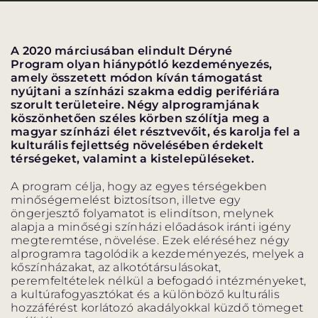
PROGRAM
PROGRAM
ALPROGRAMOK
A 2020 márciusában elindult Déryné
Program
olyan hiánypótló kezdeményezés,
amely összetett módon kíván támogatást
nyújtani a színházi szakma eddig perifériára
szorult területeire. Négy alprogramjának
köszönhetően széles körben szólítja meg a
magyar színházi élet résztvevőit, és karolja fel a
ORSZÁGJÁRÁS
VÁNDORSZÍNHÁZ
kulturális fejlettség növelésében érdekelt
térségeket, valamint a kistelepüléseket.
A program célja, hogy az egyes térségekben
minőségemelést biztosítson, illetve egy
öngerjesztő folyamatot is elindítson, melynek
alapja a minőségi színházi előadások iránti igény
KULTUP
VITÉZ LÁSZLÓ
megteremtése, növelése. Ezek eléréséhez négy
alprogramra tagolódik a kezdeményezés, melyek a
kőszínházakat, az alkotótársulásokat,
peremfeltételek nélkül a befogadó intézményeket,
a kultúrafogyasztókat és a különböző kulturális
hozzáférést korlátozó akadályokkal küzdő tömeget