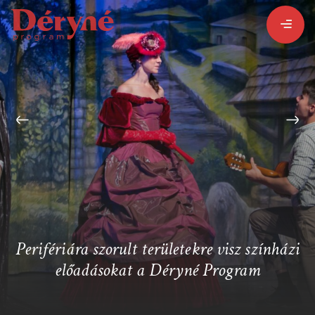
BEJELENTKEZEM
REGISZTRÁLOK
PROGRAMISMERTETŐ
PROGRAMOK
Perifériára szorult területekre visz színházi
előadásokat a Déryné Program
LÁZÁR ERVIN
HATÁRTALAN