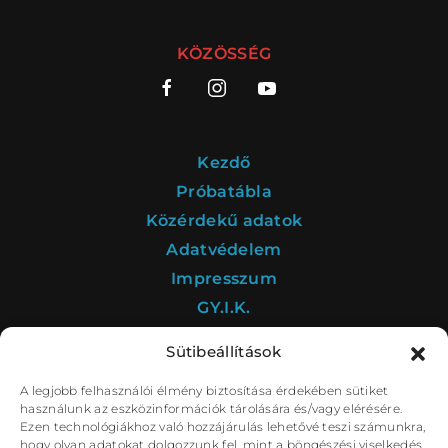
KÖZÖSSÉG
Kezdő
Próbatábla
Közérdekű adatok
Adatvédelem
Impresszum
GY.I.K.
Sütibeállítások
A legjobb felhasználói élmény biztosítása érdekében sütiket
A Déryné Program kultúrstratégiai intézménye a
használunk az eszközinformációk tárolására és/vagy elérésére.
Nemzeti Színház.
Ezen technológiákhoz való hozzájárulás lehetővé teszi számunkra,
hogy olyan adatokat dolgozzunk fel, mint a böngészési viselkedés