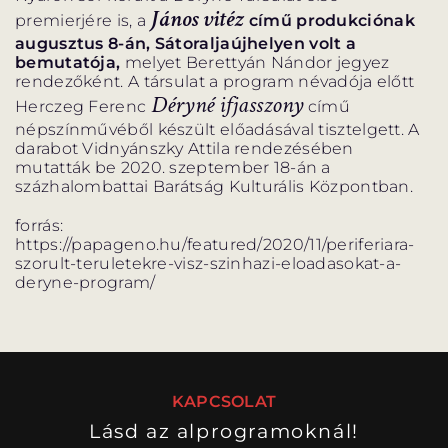
János vitéz
premierjére is, a
című produkciónak
augusztus 8-án, Sátoraljaújhelyen volt a
bemutatója,
melyet Berettyán Nándor jegyez
rendezőként. A társulat a program névadója előtt
Déryné ifjasszony
Herczeg Ferenc
című
népszínművéből készült előadásával tisztelgett. A
darabot Vidnyánszky Attila rendezésében
mutatták be 2020. szeptember 18-án a
százhalombattai Barátság Kulturális Központban.
forrás:
https://papageno.hu/featured/2020/11/periferiara-
szorult-teruletekre-visz-szinhazi-eloadasokat-a-
deryne-program/
KAPCSOLAT
Lásd az alprogramoknál!