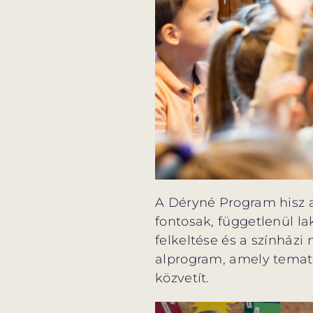
A Déryné Program hisz 
fontosak, függetlenül la
felkeltése és a színházi
alprogram, amely temati
közvetít.