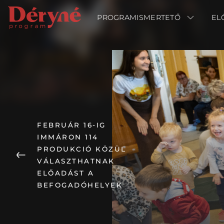
PROGRAMISMERTETŐ
PROGRAMISMERTETŐ
EL
EL
FEBRUÁR 16-IG
IMMÁRON 114
PRODUKCIÓ KÖZÜL
VÁLASZTHATNAK
ELŐADÁST A
BEFOGADÓHELYEK