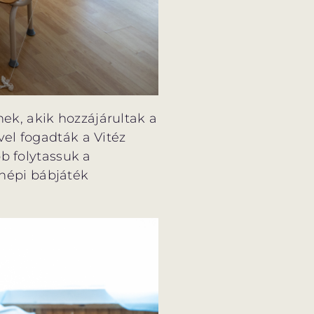
k, akik hozzájárultak a
el fogadták a Vitéz
b folytassuk a
népi bábjáték