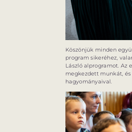
Köszönjük minden együt
program sikeréhez, vala
László alprogramot. Az e
megkezdett munkát, és 
hagyományaival.