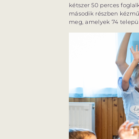
kétszer 50 perces foglal
második részben kézműve
meg, amelyek 74 települé