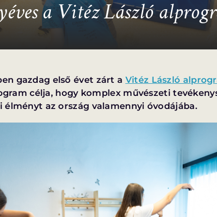
yéves a Vitéz László alprog
en gazdag első évet zárt a
Vitéz László alprog
program célja, hogy komplex művészeti tevéken
i élményt az ország valamennyi óvodájába.