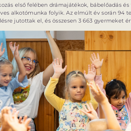
kozás első felében drámajátékok, bábelőadás és 
s alkotómunka folyik. Az elmúlt év során 94 t
sre jutottak el, és összesen 3 663 gyermeket ért