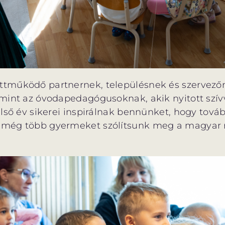
tműködő partnernek, településnek és szervezőne
mint az óvodapedagógusoknak, akik nyitott szívv
lső év sikerei inspirálnak bennünket, hogy továb
még több gyermeket szólítsunk meg a magyar 