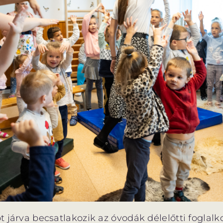
t járva becsatlakozik az óvodák délelőtti fogla