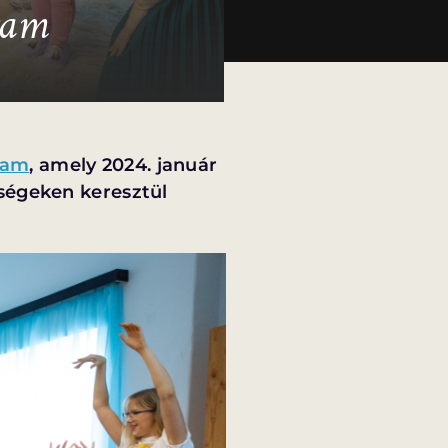
ram
ram
, amely 2024. január
ységeken keresztül