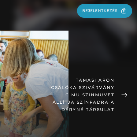
BEJELENTKEZÉS
BEJELENTKEZÉS
TAMÁSI ÁRON
CSALÓKA SZIVÁRVÁNY
CÍMŰ SZÍNMŰVÉT
ÁLLÍTJA SZÍNPADRA A
DÉRYNÉ TÁRSULAT