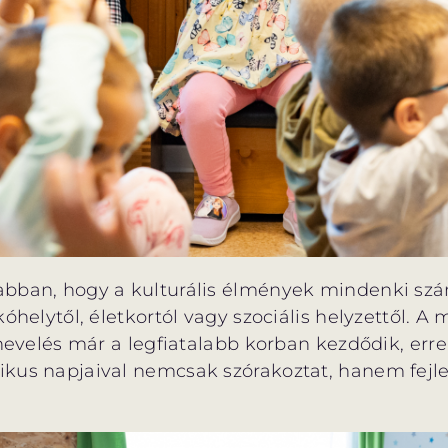
abban, hogy a kulturális élmények mindenki szá
kóhelytől, életkortól vagy szociális helyzettől. A
 nevelés már a legfiatalabb korban kezdődik, erre
kus napjaival nemcsak szórakoztat, hanem fejles