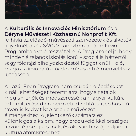
BARANGOLÓ
NE BÁNTS VILÁG
A
Kulturális és Innovációs Minisztérium
és a
Déryné Művészeti Közhasznú Nonprofit Kft.
felhívja az előadó-művészeti szervezetek és alkotók
DÉRYNÉ TÁRSULAT
figyelmét a 2026/2027. tanévben a Lázár Ervin
Programban való részvételre. A Program célja, hogy
PROJEKTEK
minden általános iskolás korú – szociális háttértől
vagy földrajzi elhelyezkedéstől függetlenül – élő,
magas színvonalú előadó-művészeti élményekhez
juthasson.
A Lázár Ervin Program nem csupán előadásokat
kínál: lehetőséget teremt arra, hogy a fiatalok
DRÁMA E-LEARNING
SZÍNHÁZ
megismerjék és megszeressék a magyar kultúra
MINDENKINEK
értékeit, erősödjön nemzeti identitásuk, és hosszú
WEBSHOP
távon is kedvet kapjanak a művészeti
élményekhez. A jelentkezők számára ez
KÖZREMŰKÖDŐK:
különleges alkalom, hogy produkcióikkal országos
közönséghez jussanak, és aktívan hozzájáruljanak a
kultúra átörökítéséhez.
STÁB
SZAKMAI BIZOTTSÁG