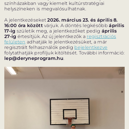
színházakban vagy kiemelt kultúrstratégiai
helyszíneken is megvalósulhatnak.
A jelentkezéseket
2026. március 23. és április 8.
16:00 óra között
várjuk. A döntés legkésőbb
április
17-ig
születik meg, a jelentkezőket pedig
április
27-ig
értesítjük. Az új jelentkezők a
regisztrációs
felületen
adhatják le jelentkezésüket, a már
regisztrált felhasználók pedig
bejelentkezve
folytathatják profiljuk kitöltését. További információ:
lep@deryneprogram.hu
.