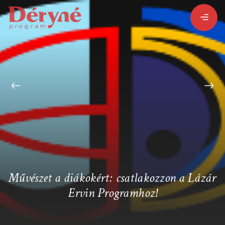
BEJELENTKEZEM
REGISZTRÁLOK
PROGRAMISMERTETŐ
PROGRAMOK
Művészet a diákokért: csatlakozzon a Lázár
Ervin Programhoz!
LÁZÁR ERVIN
HATÁRTALAN