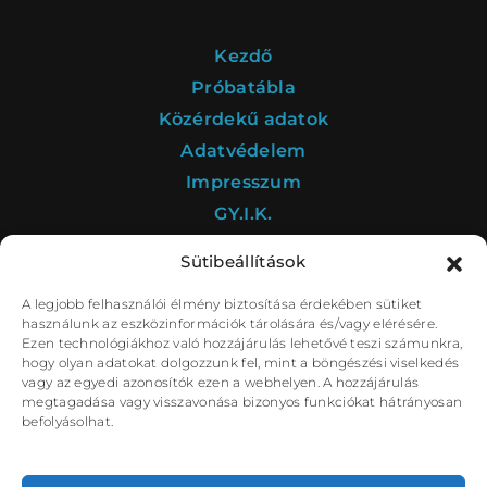
Kezdő
Próbatábla
Közérdekű adatok
Adatvédelem
Impresszum
GY.I.K.
Sütibeállítások
A legjobb felhasználói élmény biztosítása érdekében sütiket
A Déryné Program kultúrstratégiai intézménye a
használunk az eszközinformációk tárolására és/vagy elérésére.
Nemzeti Színház.
Ezen technológiákhoz való hozzájárulás lehetővé teszi számunkra,
hogy olyan adatokat dolgozzunk fel, mint a böngészési viselkedés
vagy az egyedi azonosítók ezen a webhelyen. A hozzájárulás
megtagadása vagy visszavonása bizonyos funkciókat hátrányosan
befolyásolhat.