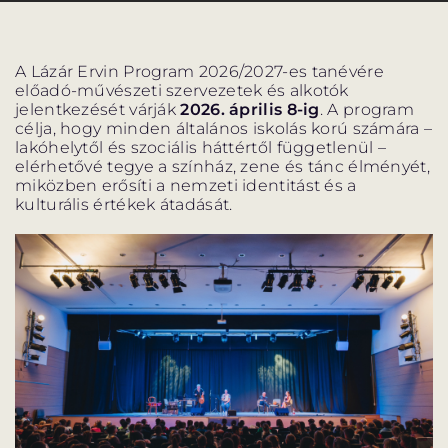
PROGRAM
PROGRAM
ALPROGRAMOK
A Lázár Ervin Program 2026/2027-es tanévére
előadó-művészeti szervezetek és alkotók
jelentkezését várják
2026. április 8-ig
. A program
célja, hogy minden általános iskolás korú számára –
lakóhelytől és szociális háttértől függetlenül –
elérhetővé tegye a színház, zene és tánc élményét,
miközben erősíti a nemzeti identitást és a
ORSZÁGJÁRÁS
VÁNDORSZÍNHÁZ
kulturális értékek átadását.
KULTUP
VITÉZ LÁSZLÓ