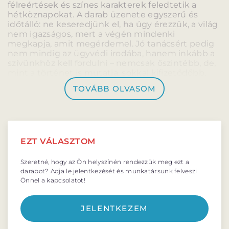
félreértések és színes karakterek feledtetik a
BARANGOLÓ
NE BÁNTS VILÁG
hétköznapokat. A darab üzenete egyszerű és
időtálló: ne keseredjünk el, ha úgy érezzük, a világ
nem igazságos, mert a végén mindenki
megkapja, amit megérdemel. Jó tanácsért pedig
nem mindig az ügyvédi irodába, hanem inkább a
szívünkhöz kell fordulni – nemcsak őszintébb, de,
mint a történet is mutatja, sokkal kifizetődőbb.
DÉRYNÉ TÁRSULAT
TOVÁBB OLVASOM
PROJEKTEK
EZT VÁLASZTOM
DRÁMA E-LEARNING
SZÍNHÁZ
Szeretné, hogy az Ön helyszínén rendezzük meg ezt a
MINDENKINEK
darabot? Adja le jelentkezését és munkatársunk felveszi
WEBSHOP
Önnel a kapcsolatot!
KÖZREMŰKÖDŐK:
JELENTKEZEM
STÁB
SZAKMAI BIZOTTSÁG