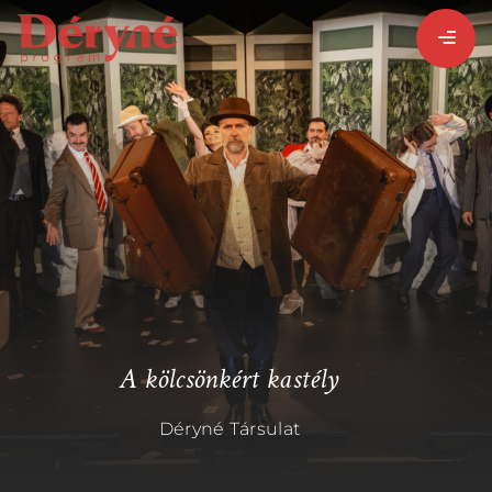
BEJELENTKEZEM
REGISZTRÁLOK
PROGRAMISMERTETŐ
PROGRAMOK
A kölcsönkért kastély
Déryné Társulat
LÁZÁR ERVIN
HATÁRTALAN