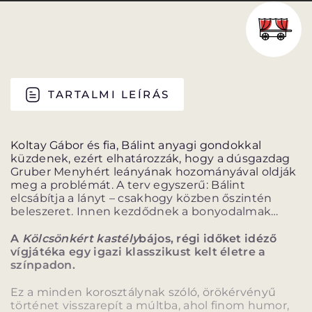
PROGRAM
PROGRAM
ALPROGRAMOK
TARTALMI LEÍRÁS
ORSZÁGJÁRÁS
VÁNDORSZÍNHÁZ
Koltay Gábor és fia, Bálint anyagi gondokkal
küzdenek, ezért elhatározzák, hogy a dúsgazdag
Gruber Menyhért leányának hozományával oldják
meg a problémát. A terv egyszerű: Bálint
elcsábítja a lányt – csakhogy közben őszintén
beleszeret. Innen kezdődnek a bonyodalmak…
KULTUP
VITÉZ LÁSZLÓ
A
Kölcsönkért kastély
bájos, régi időket idéző
vígjátéka egy igazi klasszikust kelt életre a
színpadon.
Ez a minden korosztálynak szóló, örökérvényű
történet visszarepít a múltba, ahol finom humor,