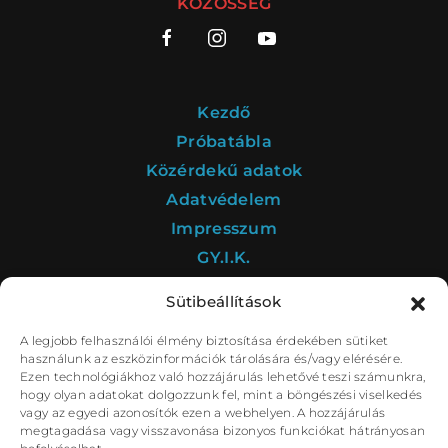
KÖZÖSSÉG
Dr. Vass (Feri, az állatorvos)
HOSTYINSZKI MÁTÉ
e.h.
Gruber Sándor, ügyvéd
SÜTŐ ANDRÁS
Kezdő
Varga bácsi
IVASKOVICS VIKTOR
Jászai Mari- díjas
Próbatábla
Közérdekű adatok
Gáldi
JANKA BARNABÁS
Adatvédelem
Másik Gruber, Pincér, Józsi
HAVASI PÉTER
Impresszum
GY.I.K.
Dramaturg:
SÉNYI FANNI
Sütibeállítások
Díszlettervező:
CSÍK GYÖRGY
A legjobb felhasználói élmény biztosítása érdekében sütiket
A Déryné Program kultúrstratégiai intézménye a
használunk az eszközinformációk tárolására és/vagy elérésére.
Jelmeztervező:
HARTAI KÍRA VIVIEN
Nemzeti Színház.
Ezen technológiákhoz való hozzájárulás lehetővé teszi számunkra,
hogy olyan adatokat dolgozzunk fel, mint a böngészési viselkedés
Koreográfus:
GERA ANITA
vagy az egyedi azonosítók ezen a webhelyen. A hozzájárulás
megtagadása vagy visszavonása bizonyos funkciókat hátrányosan
Zenei vezető:
FEKETE MÁRIA