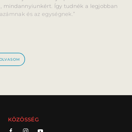
, mindannyiunkért. Így tudnék a legjobban
 hazámnak és az egységnek.”
 OLVASOM
hász Éva
KÖZÖSSÉG
adásában