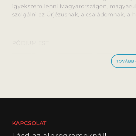
igyekszem lenni Magyarországon, magyarul
szolgálni az Úrjézusnak, a családomnak, a
PÓDIUM EST
TOVÁBB
Fotók forrása: Pesti Magyar Színház, fotós: Ju
KAPCSOLAT
Kossuth-díjas
Eperjes Károly
színművész elő
Lásd az alprogramoknál!