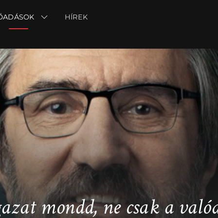
ŐADÁSOK
ŐADÁSOK
HÍREK
HÍREK
gazat mondd, ne csak a valód