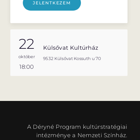
JELENTKEZEM
22
Külsővat Kultúrház
október
9532 Külsővat Kossuth u 70
18:00
A Déryné Program kultúrstratégiai
intézménye a Nemzeti Színház.