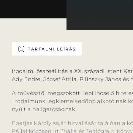
TARTALMI LEÍRÁS
Irodalmi összeállítás a XX. századi Istent K
Ady Endre, József Attila, Pilinszky János és 
A művésztől megszokott lebilincselő hiteles
irodalmunk legkiemelkedőbb alkotóinak kor
nyújt a hallgatóságnak.
Eperjes Károly saját hitvallását találóan 
Pállal közösen irt Thália és Teológia c. kön