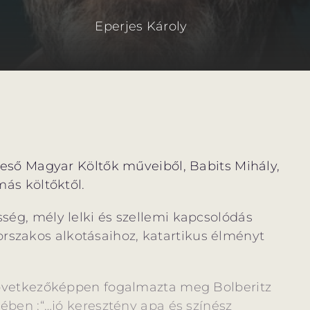
Eperjes Károly
ereső Magyar Költők műveiből, Babits Mihály,
más költőktől.
ség, mély lelki és szellemi kapcsolódás
szakos alkotásaihoz, katartikus élményt
a következőképpen fogalmazta meg Bolberitz
yvében :“…jó keresztény apa és színész