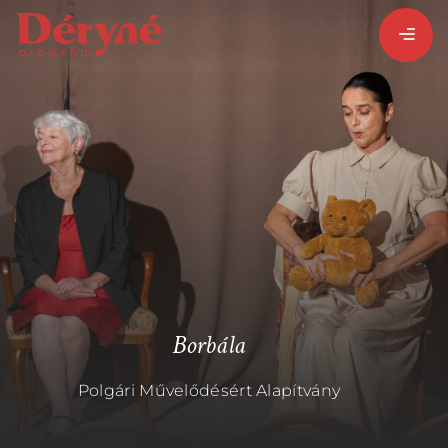
BEJELENTKEZEM
REGISZTRÁLOK
PROGRAMISMERTETŐ
PROGRAMOK
Borbála
Polgári Művelődésért Alapítvány
LÁZÁR ERVIN
HATÁRTALAN