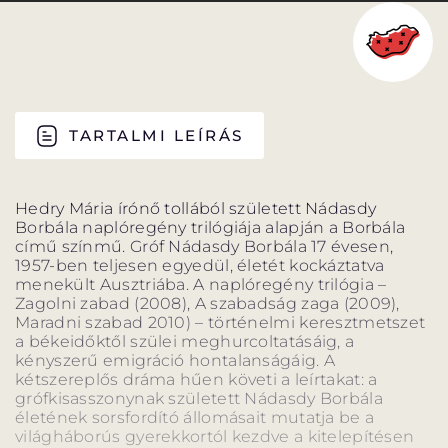
PROGRAM
PROGRAM
ALPROGRAMOK
TARTALMI LEÍRÁS
ORSZÁGJÁRÁS
VÁNDORSZÍNHÁZ
Hedry Mária írónő tollából született Nádasdy
Borbála naplóregény trilógiája alapján a Borbála
című színmű. Gróf Nádasdy Borbála 17 évesen,
1957-ben teljesen egyedül, életét kockáztatva
menekült Ausztriába. A naplóregény trilógia –
Zagolni zabad (2008), A szabadság zaga (2009),
Maradni szabad 2010) – történelmi keresztmetszet
KULTUP
VITÉZ LÁSZLÓ
a békeidőktől szülei meghurcoltatásáig, a
kényszerű emigráció hontalanságáig. A
kétszereplős dráma hűen követi a leírtakat: a
grófkisasszonynak született Nádasdy Borbála
életének sorsfordító állomásait mutatja be a
világháborús gyerekkortól kezdve a kitelepítésen