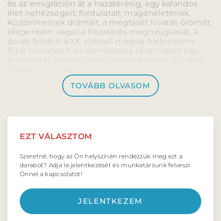
és az emigráción át a hazatérésig, egy kalandos
BARANGOLÓ
NE BÁNTS VILÁG
élet nehézségeit, fordulatait, magánéletének,
küzdelmeinek drámáit, a megtalált hivatás örömét
idegenben, végül a hazatérés megnyugvását. A
darab felidézi a XX. századi magyar történelem
főbb fordulatait, és szemléletes képet rajzol egy
talpraesett, minden körülmények között küzdeni
képes asszonyról.
DÉRYNÉ TÁRSULAT
TOVÁBB OLVASOM
PROJEKTEK
EZT VÁLASZTOM
DRÁMA E-LEARNING
SZÍNHÁZ
Szeretné, hogy az Ön helyszínén rendezzük meg ezt a
MINDENKINEK
darabot? Adja le jelentkezését és munkatársunk felveszi
WEBSHOP
Önnel a kapcsolatot!
KÖZREMŰKÖDŐK:
JELENTKEZEM
Alkotók: Hedry Mária – szerző
STÁB
SZAKMAI BIZOTTSÁG