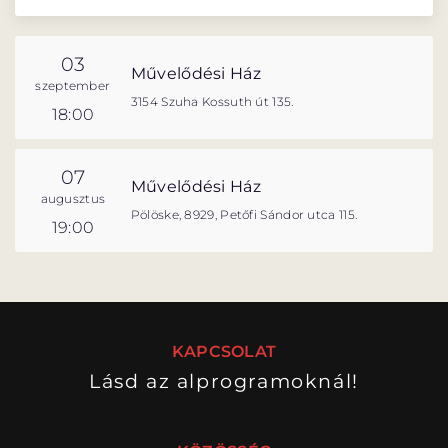
Gajdó Delinke – Borbála színész
MENTOROK
Nádasdy Borbála- Borcsi színész
03
Művelődési Ház
szeptember
Petneházy Attila – rendező
3154 Szuha Kossuth út 135.
GYAKORI KÉRDÉSEK
18:00
07
ELŐADÁSOK
Művelődési Ház
augusztus
Pölöske, 8929, Petőfi Sándor utca 115.
19:00
ELŐADÁSOK LISTÁJA
NAPTÁR
VIDEÓGALÉRIA
JEGYVÁSÁRLÁS
KAPCSOLAT
HÍREK
Lásd az alprogramoknál!