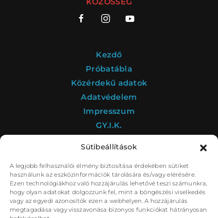
KÖZÖSSÉG
Kezdő
Próbatábla
Közérdekű adatok
Adatvédelem
Impresszum
GY.I.K.
Sütibeállítások
A legjobb felhasználói élmény biztosítása érdekében sütiket
A Déryné Program kultúrstratégiai intézménye a
használunk az eszközinformációk tárolására és/vagy elérésére.
Nemzeti Színház.
Ezen technológiákhoz való hozzájárulás lehetővé teszi számunkra,
hogy olyan adatokat dolgozzunk fel, mint a böngészési viselkedés
vagy az egyedi azonosítók ezen a webhelyen. A hozzájárulás
megtagadása vagy visszavonása bizonyos funkciókat hátrányosan