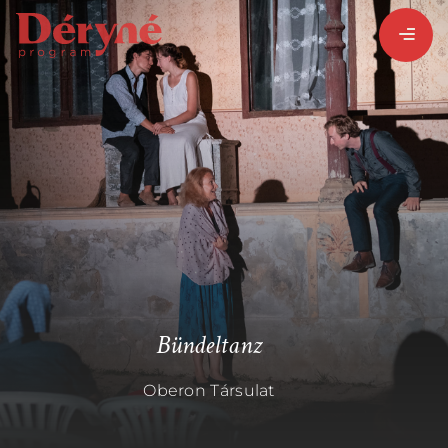
BEJELENTKEZEM
REGISZTRÁLOK
PROGRAMISMERTETŐ
PROGRAMOK
Bündeltanz
Oberon Társulat
LÁZÁR ERVIN
HATÁRTALAN