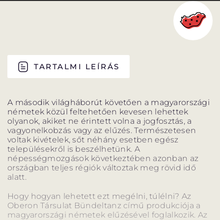
PROGRAM
PROGRAM
ALPROGRAMOK
TARTALMI LEÍRÁS
ORSZÁGJÁRÁS
VÁNDORSZÍNHÁZ
A második világháborút követően a magyarországi
németek közül feltehetően kevesen lehettek
olyanok, akiket ne érintett volna a jogfosztás, a
vagyonelkobzás vagy az elűzés. Természetesen
voltak kivételek, sőt néhány esetben egész
településekről is beszélhetünk. A
népességmozgások következtében azonban az
KULTUP
VITÉZ LÁSZLÓ
országban teljes régiók változtak meg rövid idő
alatt.
Hogy hogyan lehetett ezt megélni, túlélni? Az
Oberon Társulat Bündeltanz című produkciója a
magyarországi németek elűzésével foglalkozik. Az