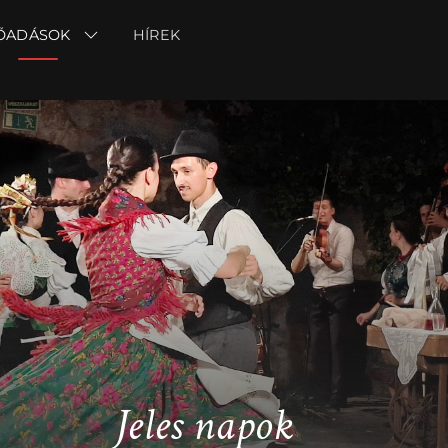
ŐADÁSOK
ŐADÁSOK
HÍREK
HÍREK
Jeles napok