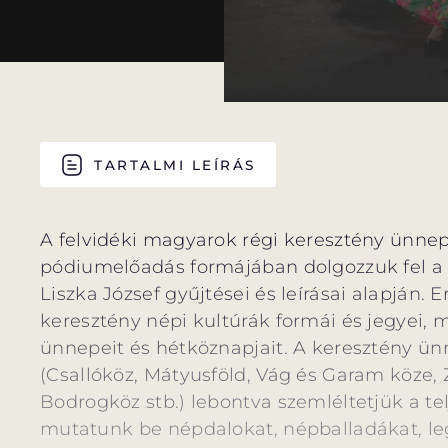
TARTALMI LEÍRÁS
A felvidéki magyarok régi keresztény ünne
pódiumelőadás formájában dolgozzuk fel a f
Liszka József gyűjtései és leírásai alapján. 
keresztény népi kultúrák formái és jegyei,
ünnepeit és hétköznapjait. A keresztény ün
(Csallóköz, Mátyusföld, Vág és Garam köze, 
Bodrogköz stb.) lebontva szemléltetjük a te
mutatunk be népdalokat, népballadákat, leg