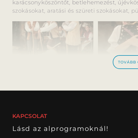
karácsonyköszöntőt, betlehemezést, újévkösz
szokásokat, aratási és szüreti szokásokat, p
TOVÁBB
KAPCSOLAT
Lásd az alprogramoknál!