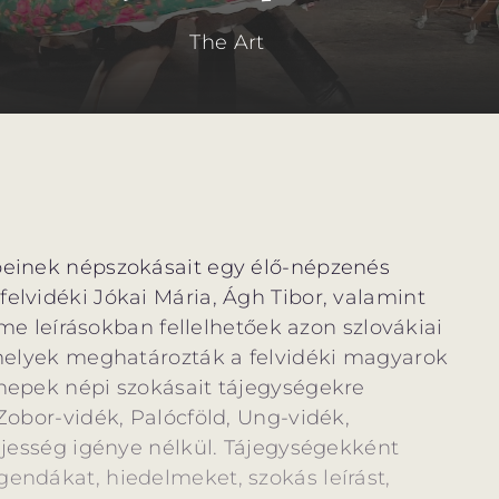
The Art
peinek népszokásait egy élő-népzenés
elvidéki Jókai Mária, Ágh Tibor, valamint
Eme leírásokban fellelhetőek azon szlovákiai
 melyek meghatározták a felvidéki magyarok
nepek népi szokásait tájegységekre
Zobor-vidék, Palócföld, Ung-vidék,
ljesség igénye nélkül. Tájegységekként
endákat, hiedelmeket, szokás leírást,