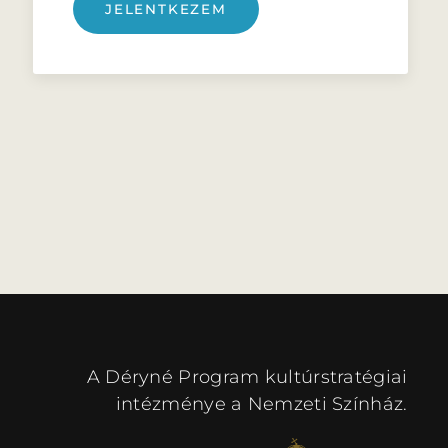
JELENTKEZEM
A Déryné Program kultúrstratégiai
intézménye a Nemzeti Színház.