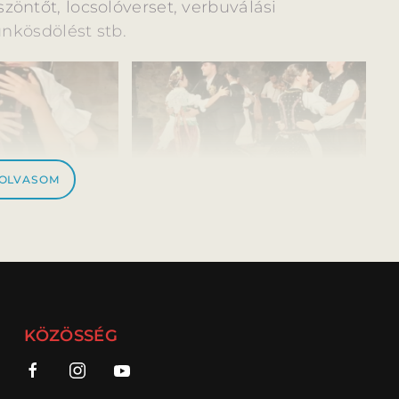
öntőt, locsolóverset, verbuválási
ünkösdölést stb.
 OLVASOM
KÖZÖSSÉG