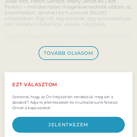
Jókai Mór, Petőfi Sándor, Arany János és Liszt
BARANGOLÓ
NE BÁNTS VILÁG
Ferenc – mindannyian megelevenednek ebben az
érzelmekkel, zenével és humorral átszőtt
előadásban. Egy nő, egy korszak, egy szenvedélyes
élet. Korabeli dallamok, versek, népdalok.
Egy különleges nő vallomása Egy történet, amely a
múltból szól, de ma is él.
DÉRYNÉ TÁRSULAT
TOVÁBB OLVASOM
PROJEKTEK
EZT VÁLASZTOM
DRÁMA E-LEARNING
SZÍNHÁZ
Szeretné, hogy az Ön helyszínén rendezzük meg ezt a
MINDENKINEK
darabot? Adja le jelentkezését és munkatársunk felveszi
WEBSHOP
Önnel a kapcsolatot!
KÖZREMŰKÖDŐK:
JELENTKEZEM
STÁB
SZAKMAI BIZOTTSÁG