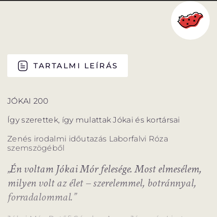
PROGRAM
PROGRAM
ALPROGRAMOK
TARTALMI LEÍRÁS
ORSZÁGJÁRÁS
VÁNDORSZÍNHÁZ
JÓKAI 200
Így szerettek, így mulattak Jókai és kortársai
Zenés irodalmi időutazás Laborfalvi Róza
szemszögéből
KULTUP
VITÉZ LÁSZLÓ
„Én voltam Jókai Mór felesége. Most elmesélem,
milyen volt az élet – szerelemmel, botránnyal,
forradalommal.”