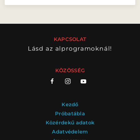
MENTOROK
Szereplők:
Kékkovács Mara
és
Somlai Valéria
GYAKORI KÉRDÉSEK
KAPCSOLAT
szöveg:
Klemen Terézia
Lásd az alprogramoknál!
ELŐADÁSOK
KÖZÖSSÉG
ELŐADÁSOK LISTÁJA
NAPTÁR
VIDEÓGALÉRIA
JEGYVÁSÁRLÁS
Kezdő
Próbatábla
HÍREK
Közérdekű adatok
Adatvédelem