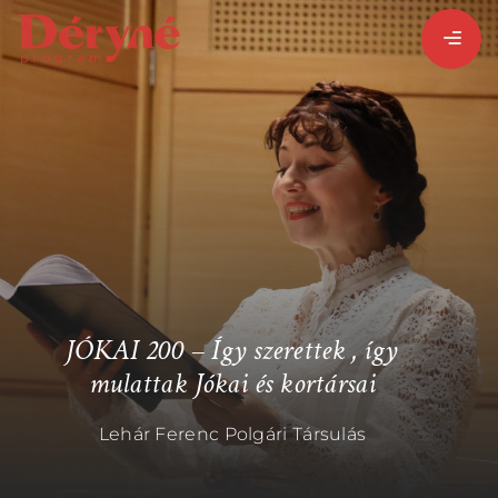
BEJELENTKEZEM
REGISZTRÁLOK
PROGRAMISMERTETŐ
JÓKAI 200 – Így szerettek , így
PROGRAMOK
mulattak Jókai és kortársai
Lehár Ferenc Polgári Társulás
LÁZÁR ERVIN
HATÁRTALAN