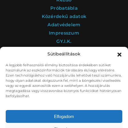
Próbatábla
Közérdekű adatok
Adatvédelem
Impresszum
GY.I.K.
Sütibeállítások
A legjobb felhasználói élmény biztosítása érdekében sütiket
A Déryné Program kultúrstratégiai intézménye a
használunk az eszközinformációk tárolására és/vagy elérésére.
Nemzeti Színház.
Ezen technológiákhoz való hozzájárulás lehetővé teszi számunkra,
hogy olyan adatokat dolgozzunk fel, mint a böngészési viselkedés
vagy az egyedi azonosítók ezen a webhelyen. A hozzájárulás
megtagadása vagy visszavonása bizonyos funkciókat hátrányosan
befolyásolhat.
Elfogadom