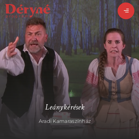
BEJELENTKEZEM
REGISZTRÁLOK
PROGRAMISMERTETŐ
PROGRAMOK
Leánykérések
Aradi Kamaraszínház
LÁZÁR ERVIN
HATÁRTALAN