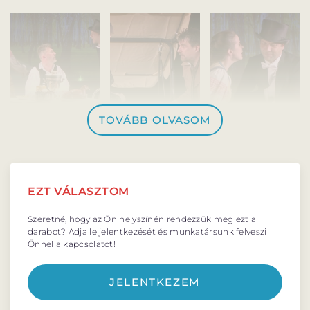
BARANGOLÓ
NE BÁNTS VILÁG
DÉRYNÉ TÁRSULAT
TOVÁBB OLVASOM
PROJEKTEK
EZT VÁLASZTOM
DRÁMA E-LEARNING
SZÍNHÁZ
Szeretné, hogy az Ön helyszínén rendezzük meg ezt a
MINDENKINEK
darabot? Adja le jelentkezését és munkatársunk felveszi
WEBSHOP
Önnel a kapcsolatot!
Rendező:
Sandu Grecu
KÖZREMŰKÖDŐK:
Szereplők:
JELENTKEZEM
Csubukov, Sztyepan Sztyepánovics, földbirtokos –
STÁB
SZAKMAI BIZOTTSÁG