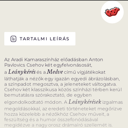
PROGRAM
PROGRAM
ALPROGRAMOK
TARTALMI LEÍRÁS
ORSZÁGJÁRÁS
VÁNDORSZÍNHÁZ
Az Aradi Kamaraszínház előadásban Anton
Pavlovics Csehov két egyfelvonásosát,
Leánykérés
Medve
a
és a
című vígjátékokat
láthatják a nézők egy igazán egyedi ábrázolásban,
a színpadot megosztva, a jeleneteket váltogatva.
Csehov két klasszikusa közös színházi térben kerül
KULTUP
VITÉZ LÁSZLÓ
bemutatásra szórakoztató, de egyben
Leánykérések
elgondolkodtató módon. A
izgalmas
megoldásokkal, az eredeti történeteket megőrizve
hozza közelebb a nézőkhöz Csehov műveit, a
feszültség és a humor összefonódásával
megidézve a nagy orosz drámaíró szellemét is.