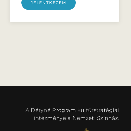
JELENTKEZEM
A Déryné Program kultúrstratégiai
intézménye a Nemzeti Színház.