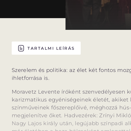
TARTALMI LEÍRÁS
Szerelem és politika: az élet két fontos mo
ihletforrása is.
Moravetz Levente íróként szenvedélyesen ku
karizmatikus egyéniségeinek életét, akiket k
színműveinek főszereplőivé, méghozzá hús-
megjelenítve őket. Hadvezérek: Zrínyi Mikl
Nagy Lajos király után, legújabb színpadi al