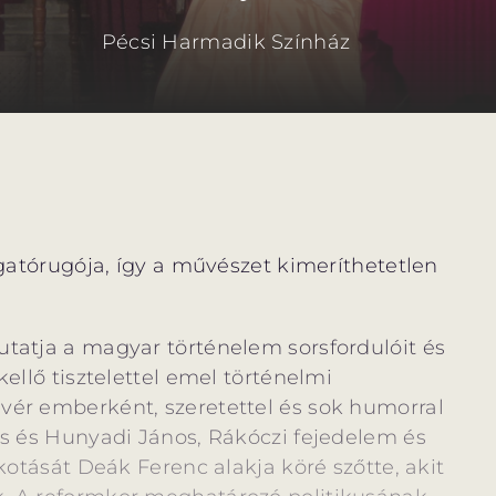
Pécsi Harmadik Színház
zgatórugója, így a művészet kimeríthetetlen
tatja a magyar történelem sorsfordulóit és
ellő tisztelettel emel történelmi
vér emberként, szeretettel és sok humorral
ós és Hunyadi János, Rákóczi fejedelem és
kotását Deák Ferenc alakja köré szőtte, akit