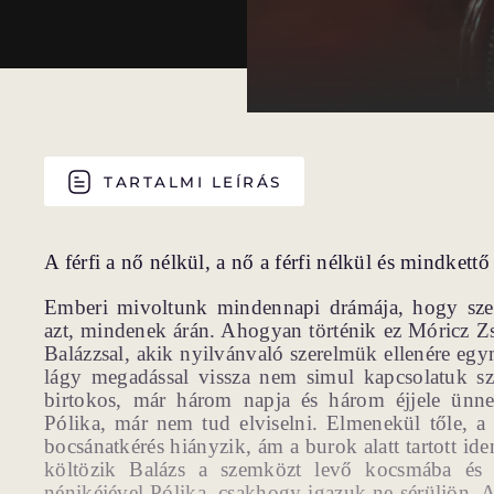
TARTALMI LEÍRÁS
A férfi a nő nélkül, a nő a férfi nélkül és mindkett
Emberi mivoltunk mindennapi drámája, hogy szem
azt, mindenek árán. Ahogyan történik ez Móricz Zsi
Balázzsal, akik nyilvánvaló szerelmük ellenére egy
lágy megadással vissza nem simul kapcsolatuk sze
birtokos, már három napja és három éjjele ünnep
Pólika, már nem tud elviselni. Elmenekül tőle, 
bocsánatkérés hiányzik, ám a burok alatt tartott id
költözik Balázs a szemközt levő kocsmába és hú
nénikéjével Pólika, csakhogy igazuk ne sérüljön.