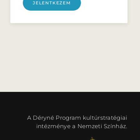
JELENTKEZEM
A Déryné Program kultúrstratégiai
intézménye a Nemzeti Színház.