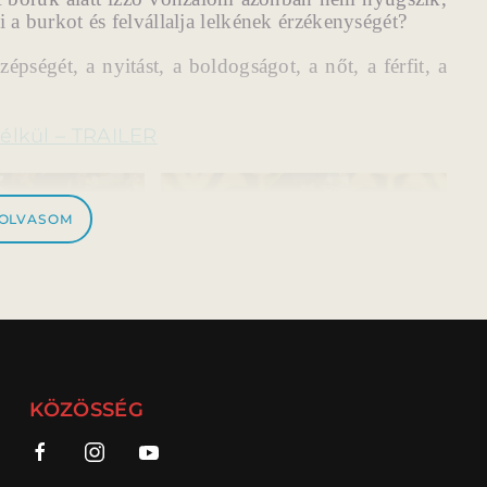
i a burkot és felvállalja lelkének érzékenységét?
épségét, a nyitást, a boldogságot, a nőt, a férfit, a
élkül – TRAILER
 OLVASOM
KÖZÖSSÉG