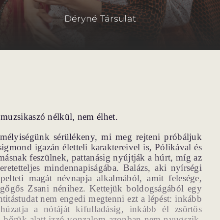
Déryné Társulat
ő muzsikaszó nélkül, nem élhet.
élyiségünk sérülékeny, mi meg rejteni próbáljuk
gmond igazán életteli karaktereivel is, Pólikával és
másnak feszülnek, pattanásig nyújtják a húrt, míg az
retetteljes mindennapiságába. Balázs, aki nyírségi
elteti magát névnapja alkalmából, amit felesége,
a gőgős Zsani nénihez. Kettejük boldogságából egy
entitástudat nem engedi megtenni ezt a lépést: inkább
zatja a nótáját kifulladásig, inkább él zsörtös
 A bőrük alatt izzó vonzalom azonban nem nyugszik,