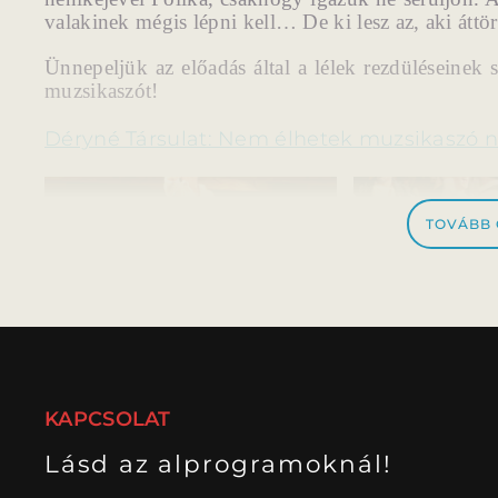
valakinek mégis lépni kell… De ki lesz az, aki áttör
Ünnepeljük az előadás által a lélek rezdüléseinek sz
muzsikaszót!
Déryné Társulat: Nem élhetek muzsikaszó n
TOVÁBB
KAPCSOLAT
Lásd az alprogramoknál!