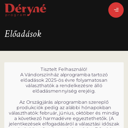
Előadások
BEJELENTKEZEM
REGISZTRÁLOK
Tisztelt Felhasználó!
A Vándorszínház alprogramba tartozó
PROGRAMISMERTETŐ
előadások 2025-ös évre folyamatosan
választhatók a rendelkezésre álló
PROGRAMOK
előadásmennyiség erejéig.
Az Országjárás alprogramban szereplő
produkciók pedig az alábbi hónapokban
választhatók: február, június, október és mindig
a következő harmadévre egyeztethetők. (A
jelentkezések elfogadásáról a választási időszak
LÁZÁR ERVIN
HATÁRTALAN