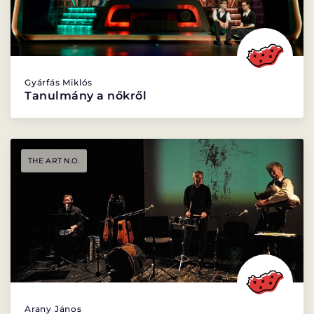
Gyárfás Miklós
Tanulmány a nőkről
THE ART N.O.
Arany János