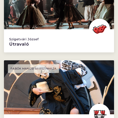
Szigetvári József
Útravaló
FABÓK MANCSI BÁBSZÍNHÁZA