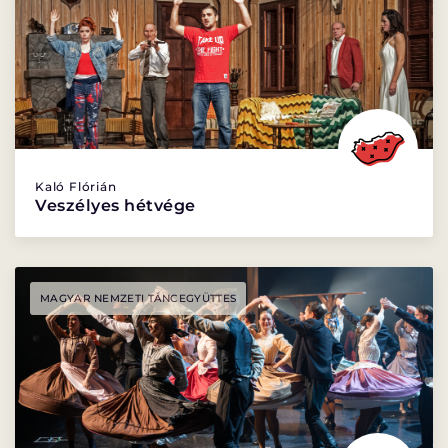
Kaló Flórián
Veszélyes hétvége
MAGYAR NEMZETI TÁNCEGYÜTTES