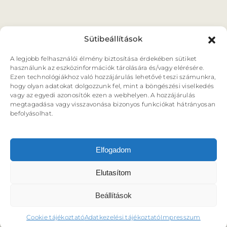
Sütibeállítások
A legjobb felhasználói élmény biztosítása érdekében sütiket
használunk az eszközinformációk tárolására és/vagy elérésére.
Ezen technológiákhoz való hozzájárulás lehetővé teszi számunkra,
hogy olyan adatokat dolgozzunk fel, mint a böngészési viselkedés
vagy az egyedi azonosítók ezen a webhelyen. A hozzájárulás
megtagadása vagy visszavonása bizonyos funkciókat hátrányosan
befolyásolhat.
Elfogadom
Elutasítom
Beállítások
Cookie tájékoztató
Adatkezelési tájékoztató
Impresszum