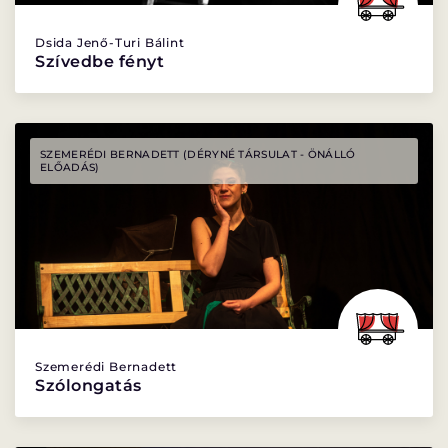
Dsida Jenő-Turi Bálint
MENTOROK
Szívedbe fényt
GYAKORI KÉRDÉSEK
SZEMERÉDI BERNADETT (DÉRYNÉ TÁRSULAT - ÖNÁLLÓ
ELŐADÁS)
ELŐADÁSOK
ELŐADÁSOK LISTÁJA
NAPTÁR
VIDEÓGALÉRIA
JEGYVÁSÁRLÁS
Szemerédi Bernadett
HÍREK
Szólongatás