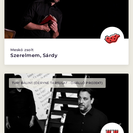
BARANGOLÓ
NE BÁNTS VILÁG
DÉRYNÉ TÁRSULAT
Meskó zsolt
PROJEKTEK
Szerelmem, Sárdy
TURI BÁLINT (DÉRYNÉ TÁRSULAT - ÖNÁLLÓ PROJEKT)
DRÁMA E-LEARNING
SZÍNHÁZ
MINDENKINEK
WEBSHOP
KÖZREMŰKÖDŐK:
STÁB
SZAKMAI BIZOTTSÁG