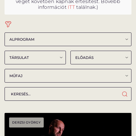
végét követően kapnak értesítést. Bővebb
PROGRAM
PROGRAM
információt
ITT
találnak.)
ALPROGRAMOK
ORSZÁGJÁRÁS
VÁNDORSZÍNHÁZ
KULTUP
VITÉZ LÁSZLÓ
DERZSI GYÖRGY