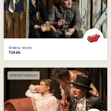
Örkény István
Tóték
DÉRYNÉ TÁRSULAT