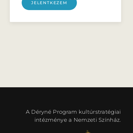
JELENTKEZEM
A Déryné Program kultúrstratégiai
intézménye a Nemzeti Színház.