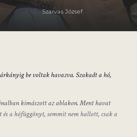
Szarvas József
árkányig be voltak havazva. Szakadt a hó,
jnalban kimászott az ablakon. Ment havat
t és a hófüggönyt, semmit nem hallott, csak a