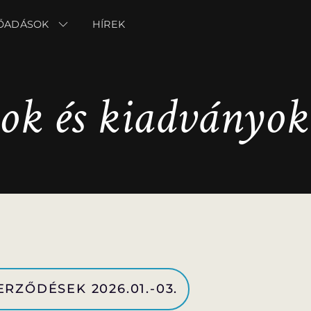
ŐADÁSOK
ŐADÁSOK
HÍREK
HÍREK
sok és kiadványok
RZŐDÉSEK 2026.01.-03.