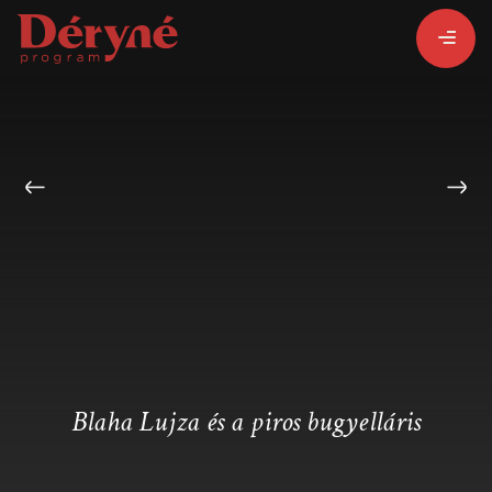
BEJELENTKEZEM
REGISZTRÁLOK
PROGRAMISMERTETŐ
PROGRAMOK
Blaha Lujza és a piros bugyelláris
LÁZÁR ERVIN
HATÁRTALAN