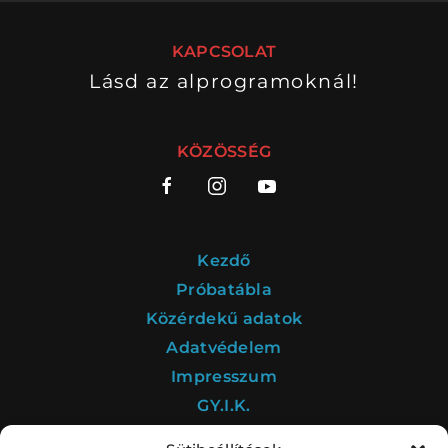
PROGRAM
PROGRAM
KAPCSOLAT
ALPROGRAMOK
Lásd az alprogramoknál!
KÖZÖSSÉG
ORSZÁGJÁRÁS
VÁNDORSZÍNHÁZ
Kezdő
Próbatábla
Közérdekű adatok
KULTUP
VITÉZ LÁSZLÓ
Adatvédelem
Impresszum
GY.I.K.