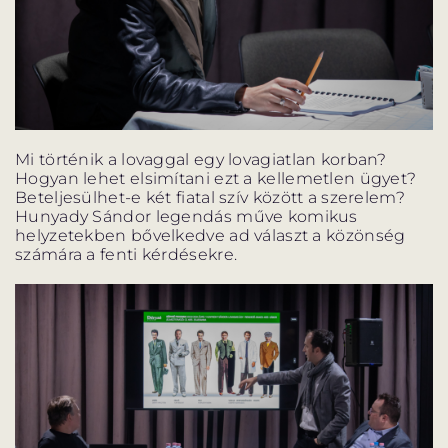
Mi történik a lovaggal egy lovagiatlan korban?
Hogyan lehet elsimítani ezt a kellemetlen ügyet?
Beteljesülhet-e két fiatal szív között a szerelem?
Hunyady Sándor legendás műve komikus
helyzetekben bővelkedve ad választ a közönség
számára a fenti kérdésekre.