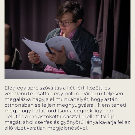
Elég egy apró szóváltás a két férfi között, és
véletlenül elcsattan egy pofon… Virág úr teljesen
megalázva hagyja el munkahelyét, hogy aztán
otthonában se leljen megnyugvásra… Nem teheti
meg, hogy hátat fordítson a cégnek, így már
délután a megszokott íróasztal mellett találja
magát, ahol cserfes és gyönyörű lánya kavarja fel az
álló vizet váratlan megjelenésével.