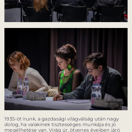
BARANGOLÓ
NE BÁNTS VILÁG
DÉRYNÉ TÁRSULAT
PROJEKTEK
DRÁMA E-LEARNING
SZÍNHÁZ
MINDENKINEK
WEBSHOP
KÖZREMŰKÖDŐK:
1935-öt írunk, a gazdasági világválság után nagy
dolog, ha valakinek tisztességes munkája és jó
STÁB
SZAKMAI BIZOTTSÁG
megélhetése van. Virág úr, ötvenes éveiben járó