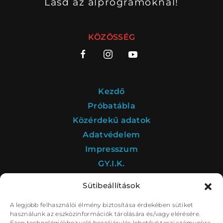
Lásd az alprogramoknál!
KÖZÖSSÉG
Kezdő
Próbatábla
Közérdekű adatok
Adatvédelem
Impresszum
GY.I.K.
Sütibeállítások
A legjobb felhasználói élmény biztosítása érdekében sütiket
A Déryné Program kultúrstratégiai intézménye a
használunk az eszközinformációk tárolására és/vagy elérésére.
Nemzeti Színház.
Ezen technológiákhoz való hozzájárulás lehetővé teszi számunkra,