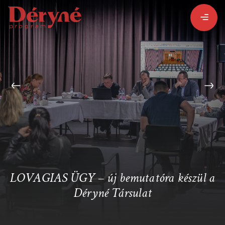
BEJELENTKEZEM
REGISZTRÁLOK
PROGRAMISMERTETŐ
PROGRAMOK
LOVAGIAS ÜGY – új bemutatóra készül a
Déryné Társulat
LÁZÁR ERVIN
HATÁRTALAN