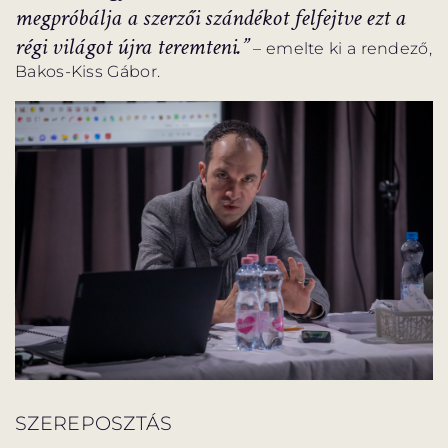
megpróbálja a szerzői szándékot felfejtve ezt a
régi világot újra teremteni.”
– emelte ki a rendező,
Bakos-Kiss Gábor.
SZEREPOSZTÁS