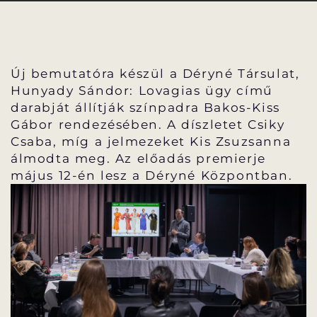
PROGRAM
PROGRAM
ALPROGRAMOK
Új bemutatóra készül a Déryné Társulat,
Hunyady Sándor: Lovagias ügy című
darabját állítják színpadra Bakos-Kiss
Gábor rendezésében. A díszletet Csiky
ORSZÁGJÁRÁS
VÁNDORSZÍNHÁZ
Csaba, míg a jelmezeket Kis Zsuzsanna
álmodta meg. Az előadás premierje
május 12-én lesz a Déryné Központban.
KULTUP
VITÉZ LÁSZLÓ