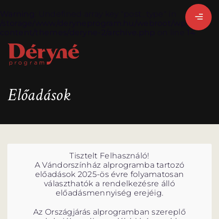
Warning
: Undefined array key "post_type" in
/storage/www/deryneprogram.hu/webroot/wp-
content/themes/deryne-2/archive.php
on line
14
BEJELENTKEZEM
Előadások
REGISZTRÁLOK
Tisztelt Felhasználó!
A Vándorszínház alprogramba tartozó
előadások 2025-ös évre folyamatosan
választhatók a rendelkezésre álló
előadásmennyiség erejéig.
Az Országjárás alprogramban szereplő