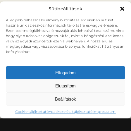
Sütibeállítások
A legjobb felhasználói élmény biztosítása érdekében sütiket
használunk az eszközinformációk tárolására és/vagy elérésére.
Ezen technológiákhoz való hozzájárulás lehetővé teszi számunkra,
hogy olyan adatokat dolgozzunk fel, mint a böngészési viselkedés
vagy az egyedi azonosítók ezen a webhelyen. A hozzájárulás
megtagadása vagy visszavonása bizonyos funkciókat hátrányosan
befolyásolhat.
Elfogadom
Elutasítom
Beállítások
Cookie tájékoztató
Adatkezelési tájékoztató
Impresszum