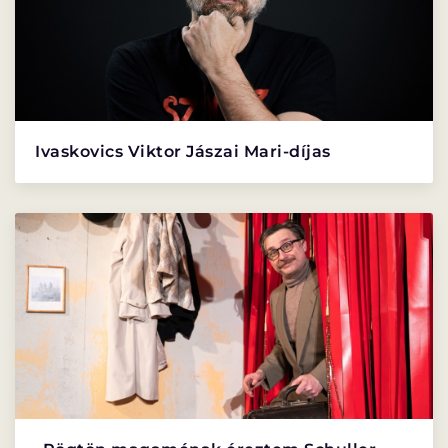
ORSZÁGJÁRÁS
VÁNDORSZÍNHÁZ
Ivaskovics Viktor Jászai Mari-díjas
KULTUP
VITÉZ LÁSZLÓ
BARANGOLÓ
NE BÁNTS VILÁG