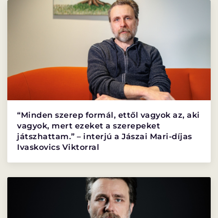
PROGRAMISMERTETŐ
PROGRAMOK
“Minden szerep formál, ettől vagyok az, aki
vagyok, mert ezeket a szerepeket
játszhattam.” – interjú a Jászai Mari-díjas
LÁZÁR ERVIN
HATÁRTALAN
Ivaskovics Viktorral
PROGRAM
PROGRAM
ALPROGRAMOK