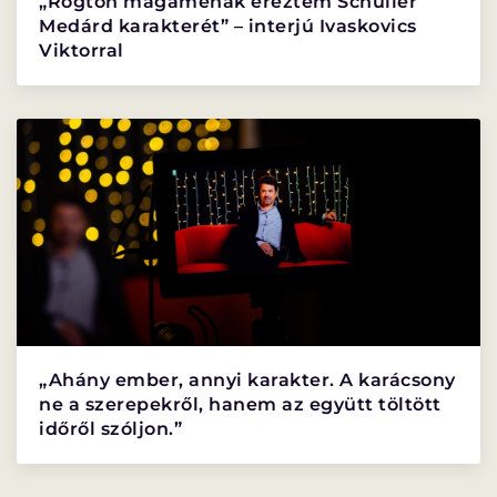
„Rögtön magaménak éreztem Schuller
DÉRYNÉ TÁRSULAT
Medárd karakterét” – interjú Ivaskovics
PROJEKTEK
Viktorral
DRÁMA E-LEARNING
SZÍNHÁZ
MINDENKINEK
WEBSHOP
KÖZREMŰKÖDŐK:
STÁB
SZAKMAI BIZOTTSÁG
„Ahány ember, annyi karakter. A karácsony
MENTOROK
ne a szerepekről, hanem az együtt töltött
időről szóljon.”
GYAKORI KÉRDÉSEK