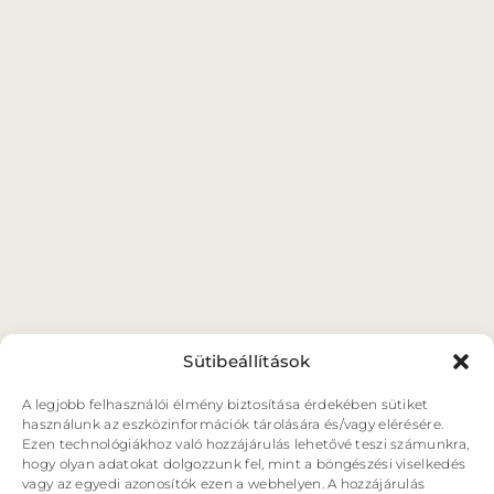
ORSZÁGJÁRÁS
VÁNDORSZÍNHÁZ
KULTUP
VITÉZ LÁSZLÓ
BARANGOLÓ
NE BÁNTS VILÁG
Sütibeállítások
A legjobb felhasználói élmény biztosítása érdekében sütiket
használunk az eszközinformációk tárolására és/vagy elérésére.
Ezen technológiákhoz való hozzájárulás lehetővé teszi számunkra,
hogy olyan adatokat dolgozzunk fel, mint a böngészési viselkedés
vagy az egyedi azonosítók ezen a webhelyen. A hozzájárulás