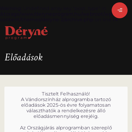
Warning
: Undefined array key "post_type" in
/storage/www/deryneprogram.hu/webroot/wp-
content/themes/deryne-2/archive.php
on line
14
BEJELENTKEZEM
Előadások
REGISZTRÁLOK
Tisztelt Felhasználó!
A Vándorszínház alprogramba tartozó
előadások 2025-ös évre folyamatosan
választhatók a rendelkezésre álló
előadásmennyiség erejéig.
Az Országjárás alprogramban szereplő