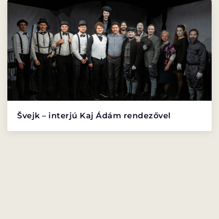
PROGRAMISMERTETŐ
PROGRAMOK
Švejk – interjú Kaj Ádám rendezővel
LÁZÁR ERVIN
HATÁRTALAN
PROGRAM
PROGRAM
ALPROGRAMOK