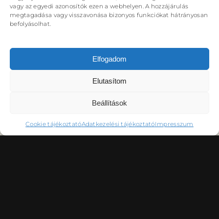
DÉRYNÉ TÁRSULAT
vagy az egyedi azonosítók ezen a webhelyen. A hozzájárulás
megtagadása vagy visszavonása bizonyos funkciókat hátrányosan
PROJEKTEK
befolyásolhat.
Elfogadom
Elutasítom
DRÁMA E-LEARNING
SZÍNHÁZ
MINDENKINEK
WEBSHOP
Beállítások
KÖZREMŰKÖDŐK:
Cookie tájékoztató
Adatkezelési tájékoztató
Impresszum
STÁB
SZAKMAI BIZOTTSÁG
MENTOROK
KAPCSOLAT
GYAKORI KÉRDÉSEK
Lásd az alprogramoknál!