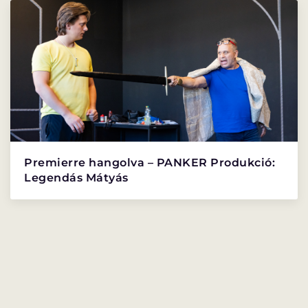
PROGRAMISMERTETŐ
PROGRAMOK
Premierre hangolva – PANKER Produkció:
Legendás Mátyás
LÁZÁR ERVIN
HATÁRTALAN
PROGRAM
PROGRAM
ALPROGRAMOK