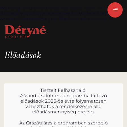
Warning
: Undefined array key "post_type" in
/storage/www/deryneprogram.hu/webroot/wp-
content/themes/deryne-2/archive.php
on line
14
BEJELENTKEZEM
Előadások
REGISZTRÁLOK
Tisztelt Felhasználó!
A Vándorszínház alprogramba tartozó
előadások 2025-ös évre folyamatosan
választhatók a rendelkezésre álló
előadásmennyiség erejéig.
Az Országjárás alprogramban szereplő