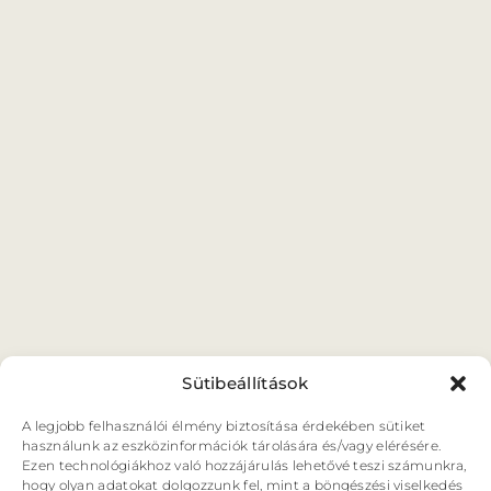
ORSZÁGJÁRÁS
VÁNDORSZÍNHÁZ
KULTUP
VITÉZ LÁSZLÓ
BARANGOLÓ
NE BÁNTS VILÁG
Sütibeállítások
A legjobb felhasználói élmény biztosítása érdekében sütiket
használunk az eszközinformációk tárolására és/vagy elérésére.
Ezen technológiákhoz való hozzájárulás lehetővé teszi számunkra,
hogy olyan adatokat dolgozzunk fel, mint a böngészési viselkedés