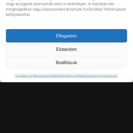
DÉRYNÉ TÁRSULAT
vagy az egyedi azonosítók ezen a webhelyen. A hozzájárulás
megtagadása vagy visszavonása bizonyos funkciókat hátrányosan
PROJEKTEK
befolyásolhat.
Elfogadom
Elutasítom
DRÁMA E-LEARNING
SZÍNHÁZ
MINDENKINEK
WEBSHOP
Beállítások
KÖZREMŰKÖDŐK:
Cookie tájékoztató
Adatkezelési tájékoztató
Impresszum
STÁB
SZAKMAI BIZOTTSÁG
MENTOROK
KAPCSOLAT
GYAKORI KÉRDÉSEK
Lásd az alprogramoknál!