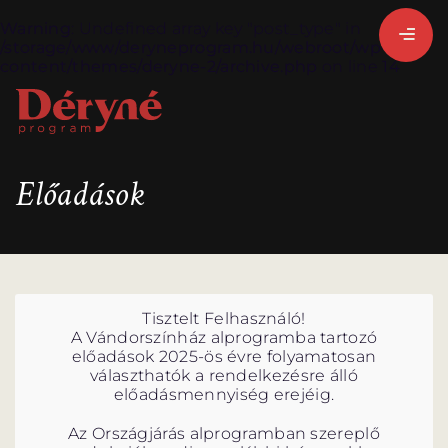
Warning
: Undefined array key "post_type" in
/storage/www/deryneprogram.hu/webroot/wp-
content/themes/deryne-2/archive.php
on line
14
BEJELENTKEZEM
Előadások
REGISZTRÁLOK
Tisztelt Felhasználó!
A Vándorszínház alprogramba tartozó
előadások 2025-ös évre folyamatosan
választhatók a rendelkezésre álló
előadásmennyiség erejéig.
Az Országjárás alprogramban szereplő