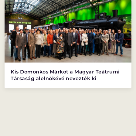
PROGRAMISMERTETŐ
PROGRAMOK
Kis Domonkos Márkot a Magyar Teátrumi
Társaság alelnökévé nevezték ki
LÁZÁR ERVIN
HATÁRTALAN
PROGRAM
PROGRAM
ALPROGRAMOK